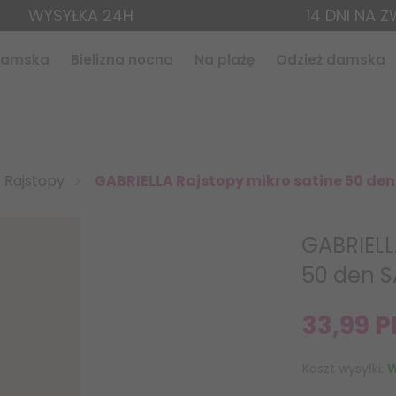
WYSYŁKA 24H
14 DNI NA 
 damska
Bielizna nocna
Na plażę
Odzież damska
Rajstopy
GABRIELLA Rajstopy mikro satine 50 den
GABRIELL
50 den S
33,
99
P
Koszt wysyłki:
W