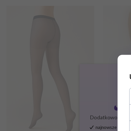
Zapisz
Dodatkowo zysku
najnowsze wieści