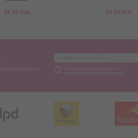
38,
99
PLN
23,
99
PLN
A
cje o promocjach i
Chcę zapisać się do newslettera.
Zasady ochrony danych osobowych