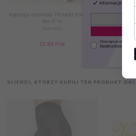
informacje o now
Rajstopy Gabriella 713 Matt Effect 15
Rajstopy
den 5-XL
Chcę zapisać się do news
22,
99
PLN
Zasady ochrony danych
KLIENCI, KTÓRZY KUPILI TEN PRODUKT OGL