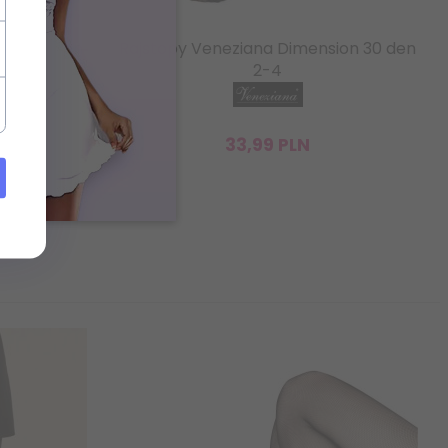
ion 15 den
Rajstopy Veneziana Dimension 30 den
2-4
33,
99
PLN