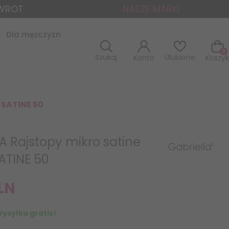
ZWROT
NASZE MARKI
Dla mężczyzn
0
Szukaj
Ulubione
Konto
Koszyk
 SATINE 50
A Rajstopy mikro satine
ATINE 50
LN
ysyłka gratis!