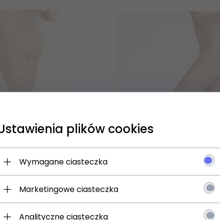
Ustawienia plików cookies
 się NA newsletter i odbierz
Wymagane ciasteczka
Marketingowe ciasteczka
jesz:
 o promocjach i rabatach
Analityczne ciasteczka