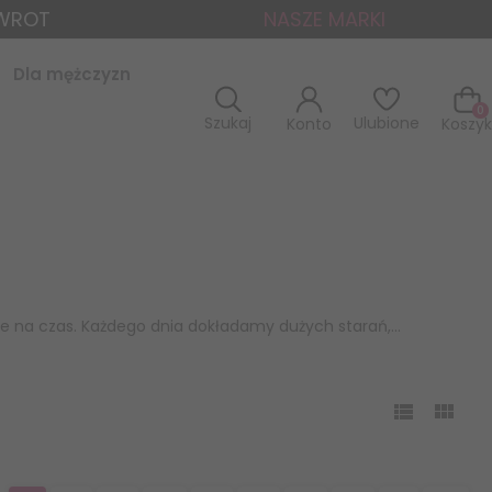
ZWROT
NASZE MARKI
Dla mężczyzn
0
Szukaj
Ulubione
Konto
Koszyk
e na czas. Każdego dnia dokładamy dużych starań,...