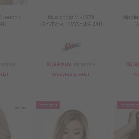
7 Joanna -
Biustonosz VIKI 579
Nipple
24H
KRYSTYNA - WYSYŁKA 24H
W
91,
99
PLN
131,
9
,99 PLN
96,99 PLN
tis!
Wysyłka gratis!
Wy
Promocja
Promocja