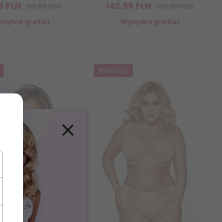
9
PLN
142,
99
PLN
101,99 PLN
150,99 PLN
syłka gratis!
Wysyłka gratis!
Promocja
×