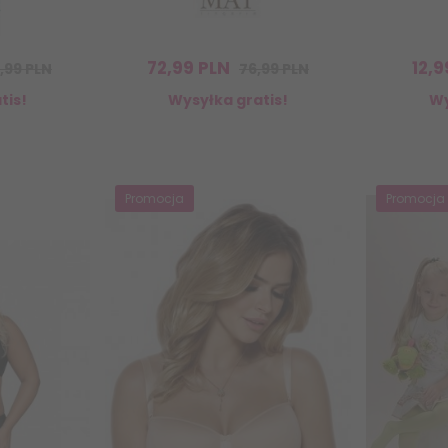
72,
99
PLN
12,
9
,99 PLN
76,99 PLN
tis!
Wysyłka gratis!
Wy
Promocja
Promocja