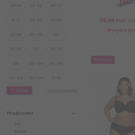
39-41
39-42
45-47
116,
99
PLN
8-10
56-62
80-86
122
Wysyłka gra
92-98
98-104
116
116-122
122
122-128
Promocja
128
128-134
140-146
152-158
158-164
17-19
Szukaj
wyczyść filtrowanie
Producent
Adi
Adrian