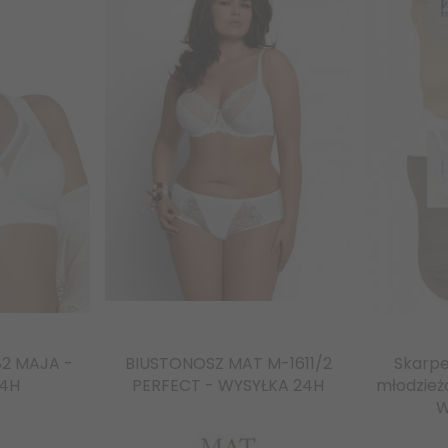
82 MAJA -
BIUSTONOSZ MAT M-1611/2
Skarp
24H
PERFECT - WYSYŁKA 24H
młodzież
W