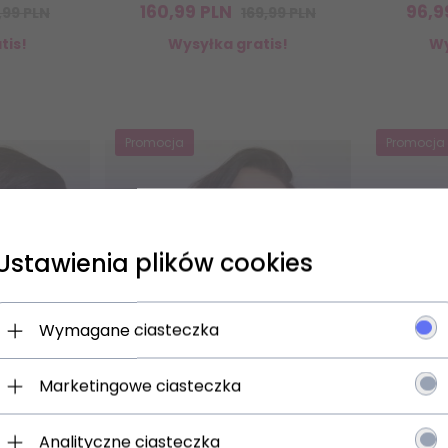
160,
99
PLN
96,
9
1,99 PLN
169,99 PLN
tis!
Wysyłka gratis!
Wy
Promocja
Promocja
Ustawienia plików cookies
 się NA newsletter i odbierz
Wymagane ciasteczka
Marketingowe ciasteczka
jesz:
 o promocjach i rabatach
Analityczne ciasteczka