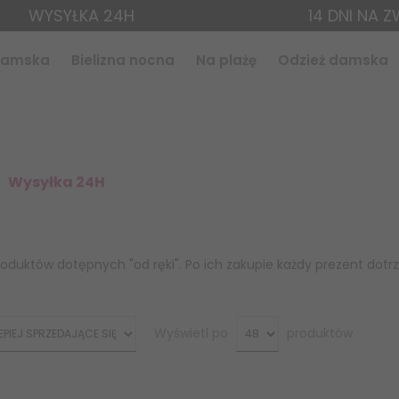
WYSYŁKA 24H
14 DNI NA 
 damska
Bielizna nocna
Na plażę
Odzież damska
Wysyłka 24H
oduktów dotępnych "od ręki". Po ich zakupie każdy prezent dotrz
pop
Wyświetl po
produktów