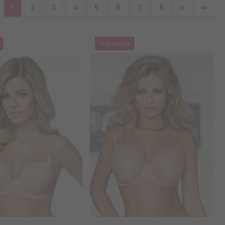
1
2
3
4
5
6
7
8
»
»»
Promocja