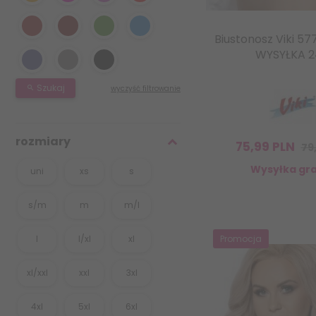
Biustonosz Viki 57
WYSYŁKA 
Szukaj
wyczyść filtrowanie
rozmiary
75,
99
PLN
79
Wysyłka gra
uni
xs
s
s/m
m
m/l
l
l/xl
xl
Promocja
xl/xxl
xxl
3xl
4xl
5xl
6xl