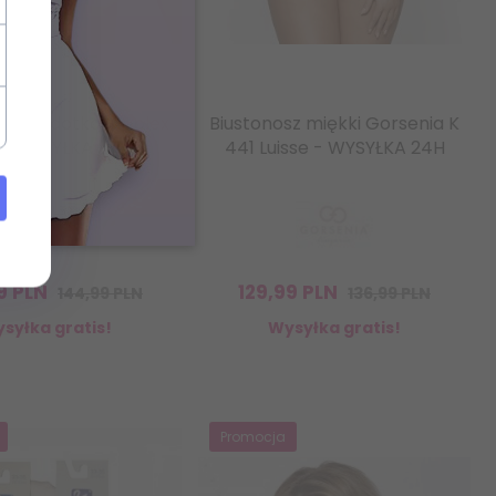
sz bardotka Nipplex
Biustonosz miękki Gorsenia K
- WYSYŁKA 24H
441 Luisse - WYSYŁKA 24H
9
PLN
129,
99
PLN
144,99 PLN
136,99 PLN
syłka gratis!
Wysyłka gratis!
Promocja