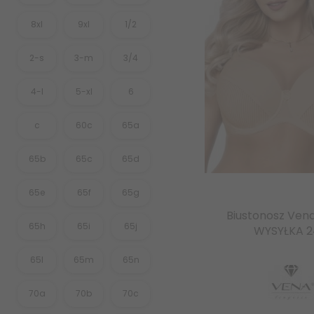
8xl
9xl
1/2
2-s
3-m
3/4
4-l
5-xl
6
c
60c
65a
65b
65c
65d
65e
65f
65g
Biustonosz Vena
65h
65i
65j
WYSYŁKA 
65l
65m
65n
70a
70b
70c