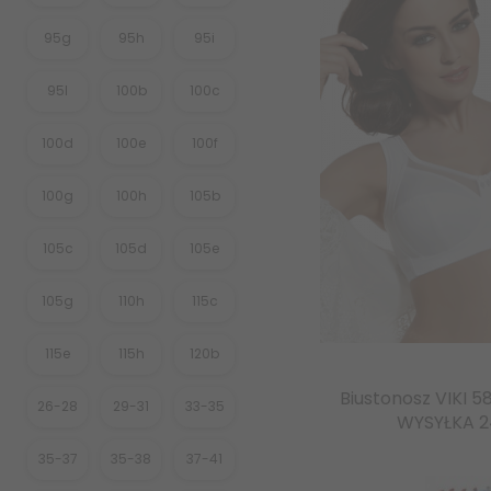
95g
95h
95i
95l
100b
100c
100d
100e
100f
100g
100h
105b
105c
105d
105e
105g
110h
115c
115e
115h
120b
Biustonosz VIKI 5
26-28
29-31
33-35
WYSYŁKA 
35-37
35-38
37-41