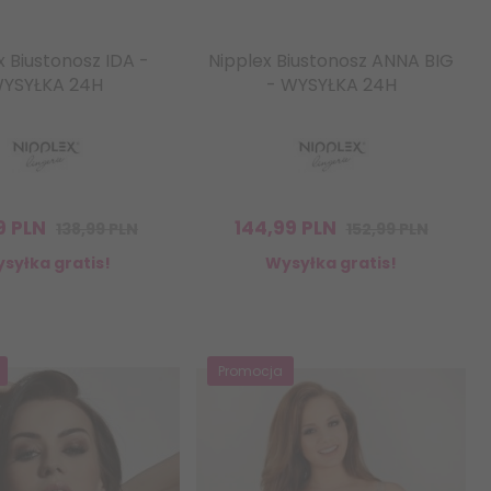
x Biustonosz IDA -
Nipplex Biustonosz ANNA BIG
YSYŁKA 24H
- WYSYŁKA 24H
9
PLN
144,
99
PLN
138,99 PLN
152,99 PLN
syłka gratis!
Wysyłka gratis!
Promocja