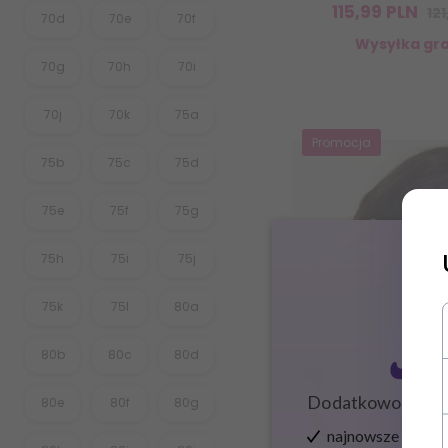
115,
99
PLN
12
70d
70e
70f
Wysyłka gra
70g
70h
70i
70j
70k
75a
Promocja
75b
75c
75d
75e
75f
75g
75h
75i
75j
Zapisz
75k
75l
80a
80b
80c
80d
Dodatkowo zysku
80e
80f
80g
najnowsze wieści