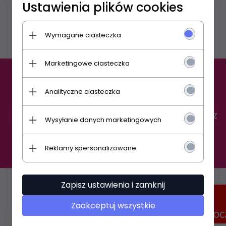
Ustawienia plików cookies
Wymagane ciasteczka
Marketingowe ciasteczka
ZAPISZ SIĘ DO NEWSLETTERA
Analityczne ciasteczka
Zapisz
Wysyłanie danych marketingowych
Chcę zapisać się do newslettera.
Zasady ochrony danych osobowych
Reklamy spersonalizowane
Zapisz ustawienia i zamknij
Zaakceptuj wszystkie