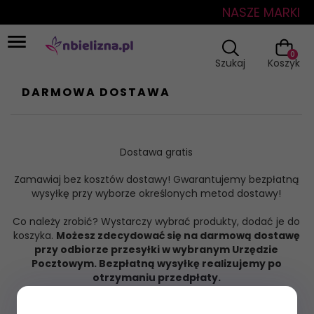
NASZE MARKI
0
Szukaj
Koszyk
DARMOWA DOSTAWA
Dostawa gratis
Zamawiaj bez kosztów dostawy! Gwarantujemy bezpłatną
wysyłkę przy wyborze określonych metod dostawy!
Co należy zrobić? Wystarczy wybrać produkty, dodać je do
koszyka.
Możesz zdecydować się na darmową dostawę
przy odbiorze przesyłki w wybranym Urzędzie
Pocztowym. Bezpłatną wysyłkę realizujemy po
otrzymaniu przedpłaty.