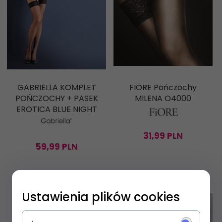
GABRIELLA KOMPLET
FIORE Pończochy
POŃCZOCHY + PASEK
MILENA O4000
EROTICA BLUE NIGHT
31,
99
PLN
59,
99
PLN
Ustawienia plików cookies