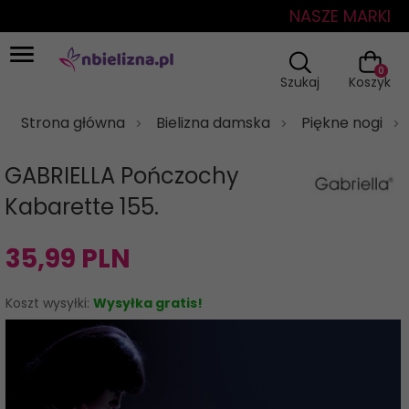
NASZE MARKI
0
Szukaj
Koszyk
Strona główna
Bielizna damska
Piękne nogi
GABRIELLA Pończochy
Kabarette 155.
35,
99
PLN
Koszt wysyłki:
Wysyłka gratis!