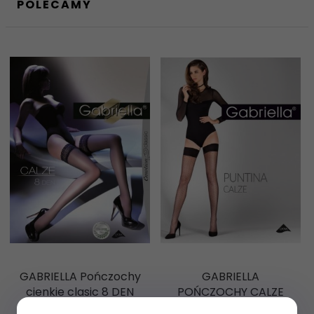
POLECAMY
GABRIELLA Pończochy
GABRIELLA
cienkie clasic 8 DEN
POŃCZOCHY CALZE
PUNTINA