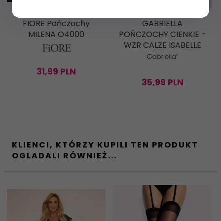
FIORE Pończochy
GABRIELLA
MILENA O4000
POŃCZOCHY CIENKIE -
WZR CALZE ISABELLE
31,
99
PLN
35,
99
PLN
KLIENCI, KTÓRZY KUPILI TEN PRODUKT
OGLADALI RÓWNIEŻ...