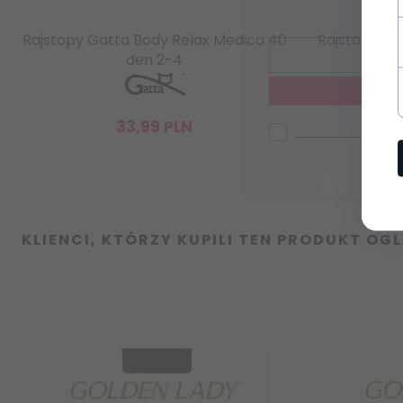
informacje o now
Rajstopy Gatta Body Relax Medica 40
Rajstopy Ve
den 2-4
Chcę zapisać się do news
33,
99
PLN
Zasady ochrony danych
KLIENCI, KTÓRZY KUPILI TEN PRODUKT OGL