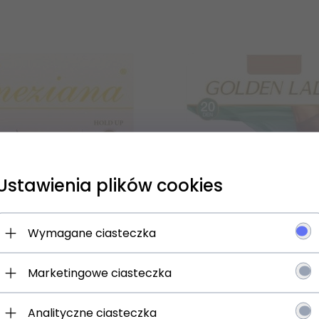
Ustawienia plików cookies
 się NA newsletter i odbierz
Wymagane ciasteczka
Marketingowe ciasteczka
jesz:
 o promocjach i rabatach
Analityczne ciasteczka