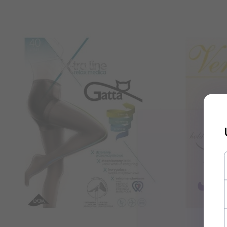
Zapisz
Dodatkowo zysku
najnowsze wieści