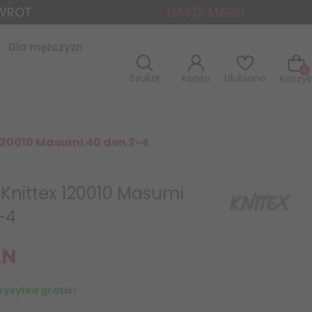
ZWROT
NASZE MARKI
Dla mężczyzn
0
Szukaj
Ulubione
Konto
Koszyk
120010 Masumi 40 den 2-4
 Knittex 120010 Masumi
-4
LN
ysyłka gratis!