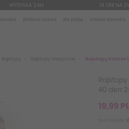
WYSYŁKA 24H
14 DNI NA 
 damska
Bielizna nocna
Na plażę
Odzież damska
Rajstopy
Rajstopy medyczne
Rajstopy Knittex 
Rajstopy
40 den 2
19,
99
P
Koszt wysyłki:
W