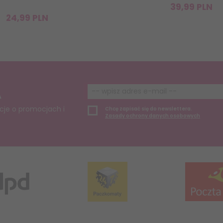
39,
99
PLN
24,
99
PLN
A
cje o promocjach i
Chcę zapisać się do newslettera.
Zasady ochrony danych osobowych