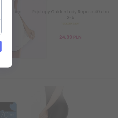
ose 20 den
Rajstopy Golden Lady Repose 40 den
2-5
24,
99
PLN