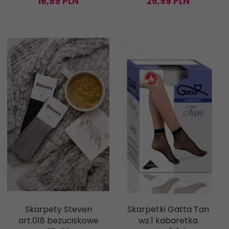
16,
99
PLN
25,
99
PLN
Skarpety Steven
Skarpetki Gatta Tan
art.018 bezuciskowe
wz.1 kabaretka