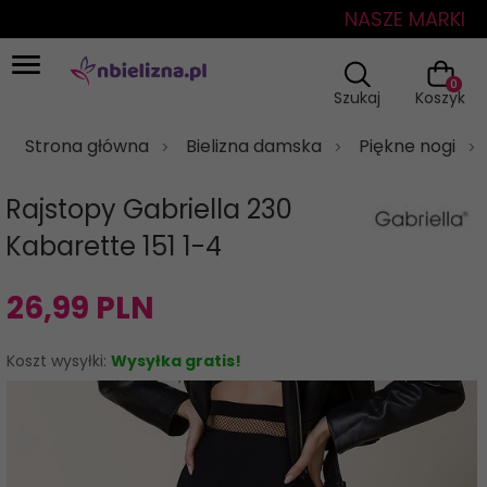
NASZE MARKI
0
Szukaj
Koszyk
Strona główna
Bielizna damska
Piękne nogi
Rajstopy Gabriella 230
Kabarette 151 1-4
26,
99
PLN
Koszt wysyłki:
Wysyłka gratis!