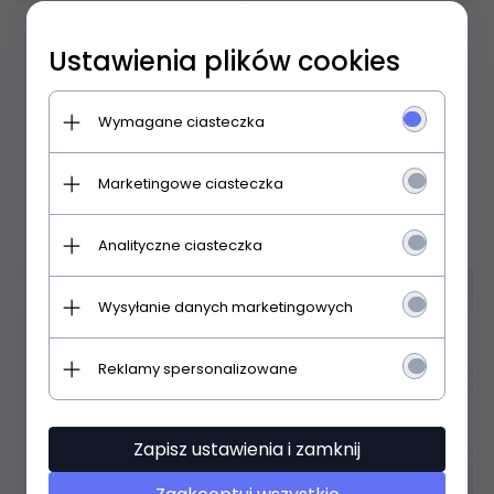
Rajstopy Gatta Brigitte
Rajstopy Gatta Brigitte
Ustawienia plików cookies
kabaretka wz.06 1-4
kabaretka wz.05 1-4
Wymagane ciasteczka
36,
99
PLN
34,
99
PLN
Marketingowe ciasteczka
Analityczne ciasteczka
Wysyłanie danych marketingowych
Reklamy spersonalizowane
Zapisz ustawienia i zamknij