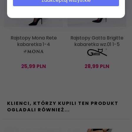
Zaakceptuj wszystkie
Rajstopy Mona Rete
Rajstopy Gatta Brigitte
kabaretka 1-4
kabaretka wz.01 1-5
25,
99
PLN
28,
99
PLN
KLIENCI, KTÓRZY KUPILI TEN PRODUKT
OGLADALI RÓWNIEŻ...