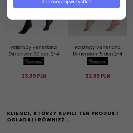
Zaakceptuj wszystkie
Rajstopy Veneziana
Rajstopy Veneziana
Dimension 30 den 2-4
Dimension 15 den 2-4
33,
99
PLN
33,
99
PLN
KLIENCI, KTÓRZY KUPILI TEN PRODUKT
OGLADALI RÓWNIEŻ...