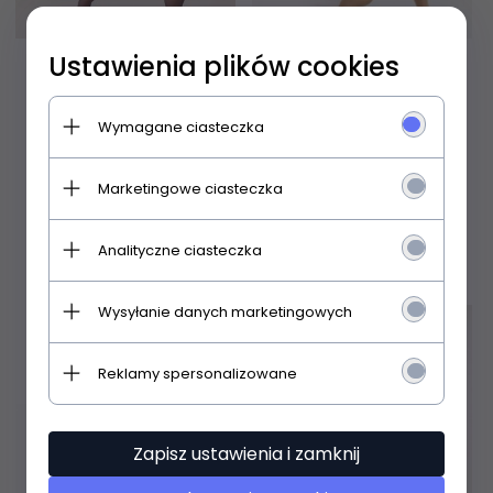
Ustawienia plików cookies
Rajstopy Gabriella 713
Rajstopy Gatta Ellen 15
Matt Effect 15 den 5-XL
den 2-4
Wymagane ciasteczka
22,
99
PLN
22,
99
PLN
Marketingowe ciasteczka
Analityczne ciasteczka
Wysyłanie danych marketingowych
Reklamy spersonalizowane
Zapisz ustawienia i zamknij