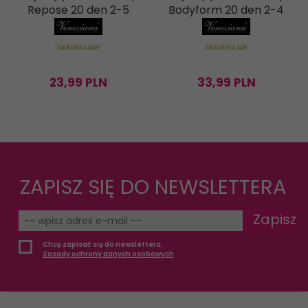
Repose 20 den 2-5
Bodyform 20 den 2-4
23,
99
PLN
33,
99
PLN
ZAPISZ SIĘ DO NEWSLETTERA
Zapisz
Chcę zapisać się do newslettera.
Zasady ochrony danych osobowych