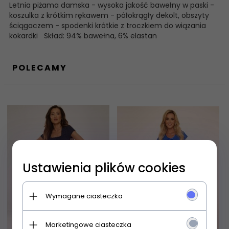
Letnia piżama damska - wysoka jakość bawełny w paski -
koszulka z krótkim rękawem - półokrągły dekolt, obszyty
ściągaczem - spodenki krótkie z troczkiem do wiązania
kokardki Skład: 94% bawełna, 6% elastan
POLECAMY
Ustawienia plików cookies
Wymagane ciasteczka
Marketingowe ciasteczka