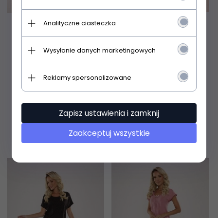
Analityczne ciasteczka
Piżama De Lafense 919
Piżama De Lafense 889
Kropki kr/r S-2XL
Visa kr/r 3XL-4XL
Wysyłanie danych marketingowych
Reklamy spersonalizowane
58,
99
PLN
123,
99
PLN
Zapisz ustawienia i zamknij
Zaakceptuj wszystkie