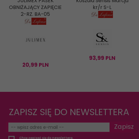
JULIMEX PASEK
Koszula Sensis Marcja
OBNIŻAJĄCY ZAPIĘCIE
kr/r S-L
2-RZ. BA-05
93,
99
PLN
20,
99
PLN
ZAPISZ SIĘ DO NEWSLETTERA
Zapisz
Chcę zapisać się do newslettera.