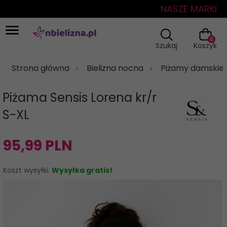
NASZE MARKI
0
Szukaj
Koszyk
Strona główna
Bielizna nocna
Piżamy damskie
Piżama Sensis Lorena kr/r
S-XL
95,
99
PLN
Koszt wysyłki:
Wysyłka gratis!