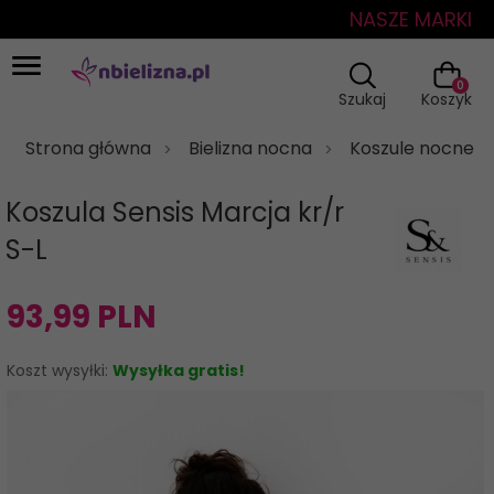
NASZE MARKI
0
Szukaj
Koszyk
Strona główna
Bielizna nocna
Koszule nocne
Koszula Sensis Marcja kr/r
S-L
93,
99
PLN
Koszt wysyłki:
Wysyłka gratis!