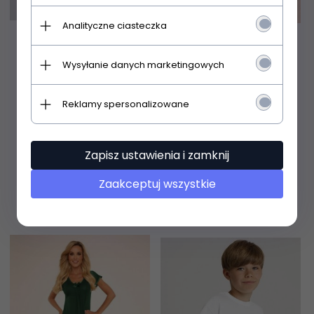
Analityczne ciasteczka
Koszulka Gucio 044 T-
Koszula De Lafense
Wysyłanie danych marketingowych
shirt 146-158
874 Visa kr/r 3XL-4XL
Reklamy spersonalizowane
28,
99
PLN
87,
99
PLN
Zapisz ustawienia i zamknij
Zaakceptuj wszystkie