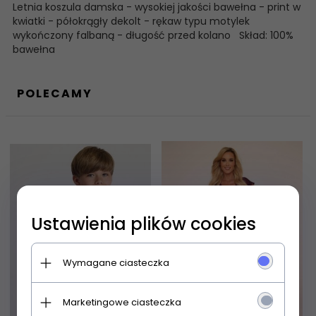
Letnia koszula damska - wysokiej jakości bawełna - print w
kwiatki - półokrągły dekolt - rękaw typu motylek
wykończony falbaną - długość przed kolano Skład: 100%
bawełna
POLECAMY
Ustawienia plików cookies
Wymagane ciasteczka
Marketingowe ciasteczka