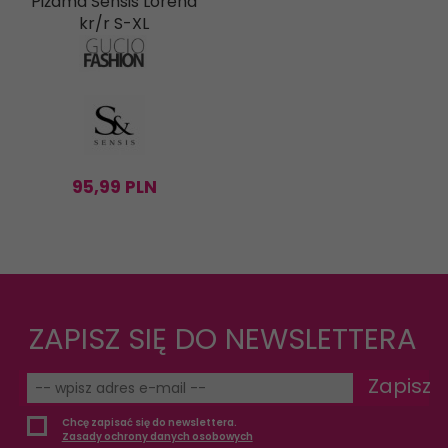
Piżama Sensis Lorena
kr/r S-XL
95,
99
PLN
ZAPISZ SIĘ DO NEWSLETTERA
Zapisz
Chcę zapisać się do newslettera.
Zasady ochrony danych osobowych