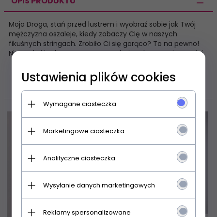
OPIS PRODUKTU
Moja Droga, stań przed lustrem i wyobraź sobie jak Twój
mężczyzna oszaleje, kiedy zobaczy Cię w naszych
fikuśnych stringach. Zrobiło Ci się gorąco? To na pewno!
Nie czekaj i od razu spraw wam obojgu dużo przyjemności.
Ustawienia plików cookies
POLECAMY
Wymagane ciasteczka
Promocja
Marketingowe ciasteczka
Analityczne ciasteczka
Wysyłanie danych marketingowych
Reklamy spersonalizowane