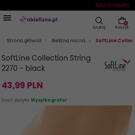
NASZE MARKI
0
Szukaj
Koszyk
Strona główna
Bielizna nocna
SoftLine Collec
SoftLine Collection String
2270 - black
43,
99
PLN
Koszt wysyłki:
Wysyłka gratis!