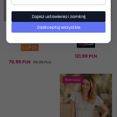
Zapisz ustawienia i zamknij
Zaakceptuj wszystkie
Koszulka LUPOLINE 1756
LivCo Corsetti Kostium
KOMPLET - WYSYŁKA
Argenta
24H
121,
99
PLN
76,
99
PLN
96,99 PLN
Promocja