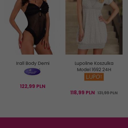
Irall Body Demi
Lupoline Koszulka
Model 1692 24H
122,
99
PLN
118,
99
PLN
131,99 PLN