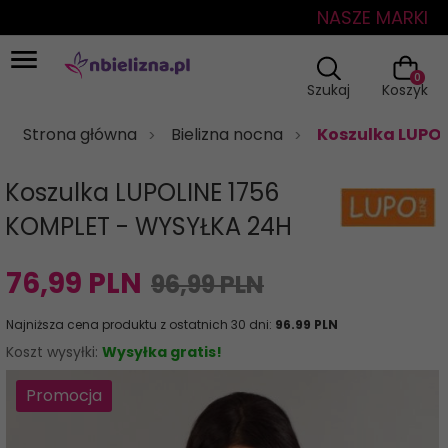
NASZE MARKI
0
Szukaj
Koszyk
Strona główna
Bielizna nocna
Koszulka LUPOL
Koszulka LUPOLINE 1756
KOMPLET - WYSYŁKA 24H
76,
99
PLN
96,99 PLN
Najniższa cena produktu z ostatnich 30 dni:
96.99 PLN
Koszt wysyłki:
Wysyłka gratis!
Promocja