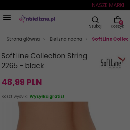
NASZE MARKI
0
Szukaj
Koszyk
Strona główna
Bielizna nocna
SoftLine Collec
SoftLine Collection String
2265 - black
48,
99
PLN
Koszt wysyłki:
Wysyłka gratis!