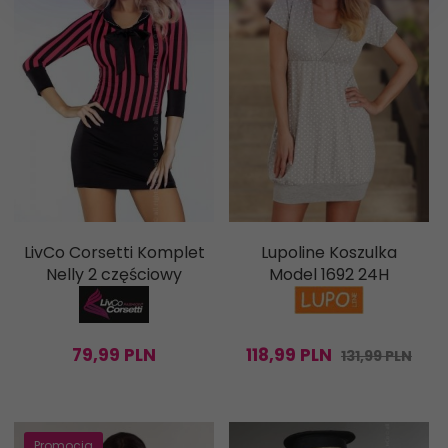
LivCo Corsetti Komplet
Lupoline Koszulka
Nelly 2 częściowy
Model 1692 24H
79,
99
PLN
118,
99
PLN
131,99 PLN
Promocja