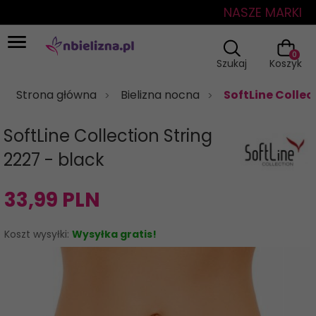
NASZE MARKI
0
Szukaj
Koszyk
Strona główna
Bielizna nocna
SoftLine Collec
SoftLine Collection String
2227 - black
33,
99
PLN
Koszt wysyłki:
Wysyłka gratis!