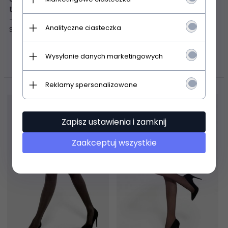
tatuaż z serduszkiem - delikatne wzmocnienia na palcach
- bez zaznaczonej części majteczkowej, z małym klinem
Analityczne ciasteczka
Skład: 89% poliamid, 11% elastan
Wysyłanie danych marketingowych
POLECAMY
Reklamy spersonalizowane
Zapisz ustawienia i zamknij
Zaakceptuj wszystkie