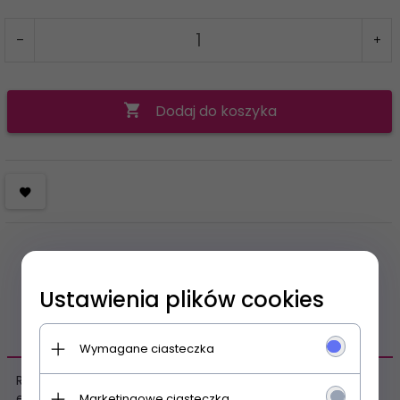
Dodaj do koszyka
Ustawienia plików cookies
OPIS PRODUKTU
Wymagane ciasteczka
Rajstopy damskie 20 den - wykonane z przędzy typu
elastan oplatany - matowe - na łydce wzór imitujący
Marketingowe ciasteczka