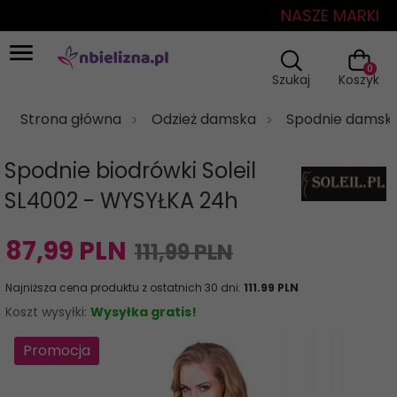
NASZE MARKI
0
Szukaj
Koszyk
Strona główna
Odzież damska
Spodnie damski
Spodnie biodrówki Soleil
SL4002 - WYSYŁKA 24h
87,
99
PLN
111,99 PLN
Najniższa cena produktu z ostatnich 30 dni:
111.99 PLN
Koszt wysyłki:
Wysyłka gratis!
Promocja