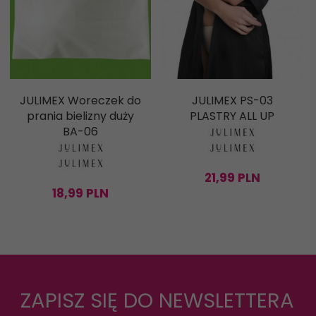
JULIMEX Woreczek do
JULIMEX PS-03
prania bielizny duży
PLASTRY ALL UP
BA-06
21,
99
PLN
18,
99
PLN
ZAPISZ SIĘ DO NEWSLETTERA