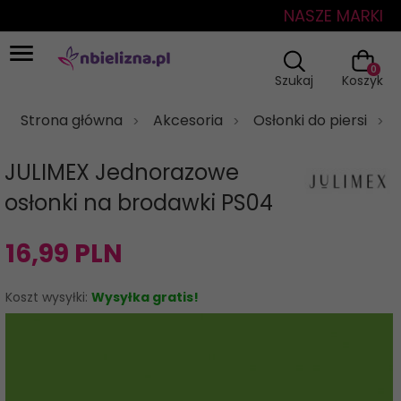
NASZE MARKI
0
Szukaj
Koszyk
Strona główna
Akcesoria
Osłonki do piersi
JULIMEX Jednorazowe
osłonki na brodawki PS04
16,
99
PLN
Koszt wysyłki:
Wysyłka gratis!