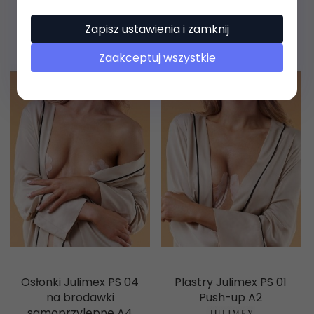
Zapisz ustawienia i zamknij
Zaakceptuj wszystkie
Osłonki Julimex PS 04
Plastry Julimex PS 01
na brodawki
Push-up A2
samoprzylepne A4