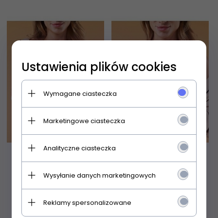
Ustawienia plików cookies
Wymagane ciasteczka
Marketingowe ciasteczka
Analityczne ciasteczka
Plastry Julimex PS 02
Osłonki Julimex PS 05
Wysyłanie danych marketingowych
Lift-up A2
na brodawki silikonowe
Reklamy spersonalizowane
21,
99
PLN
24,
99
PLN