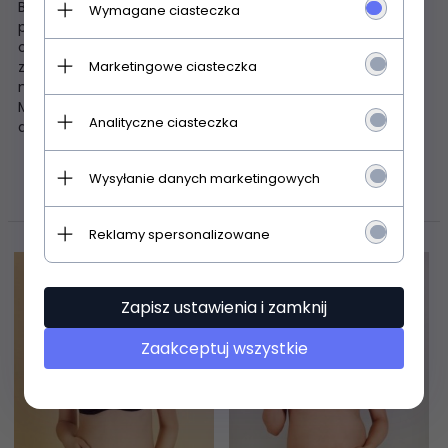
Biustonosz usztywniany z możliwością odpinania miseczki,
Wymagane ciasteczka
przeznaczony dla kobiet karmiących piersią Cała miska
obszyta błękitną dzianiną w białe kwiatki. Bawet wykonany
Marketingowe ciasteczka
z białej koronki, boczki wykonane z tej samej dzianiny co
miski Pionowe fiszbiny boczne Ramiączka nie odpinają się
Miseczka od wewnątrz wykończona bawełną Do kompletu
Analityczne ciasteczka
dostępne wysokie figi
Wysyłanie danych marketingowych
POLECAMY
Reklamy spersonalizowane
Promocja
Zapisz ustawienia i zamknij
Zaakceptuj wszystkie