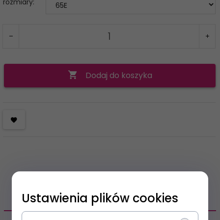
rozmiary:
Dodaj do koszyka
Ustawienia plików cookies
OPIS PRODUKTU