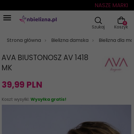
NASZE MARKI
0
Szukaj
Koszyk
Strona główna
Bielizna damska
Bielizna dla m
AVA BIUSTONOSZ AV 1418
MK
39,
99
PLN
Koszt wysyłki:
Wysyłka gratis!