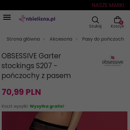
NASZE MARKI
0
Szukaj
Koszyk
Strona główna
Akcesoria
Pasy do pończoch
OBSESSIVE Garter
stockings S207 -
pończochy z pasem
70,
99
PLN
Koszt wysyłki:
Wysyłka gratis!