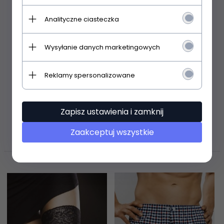
Analityczne ciasteczka
52,
99
PLN
56,
99
PLN
Wysyłanie danych marketingowych
Reklamy spersonalizowane
Zapisz ustawienia i zamknij
KLIENCI, KTÓRZY KUPILI TEN PRODUKT
Zaakceptuj wszystkie
OGLADALI RÓWNIEŻ...