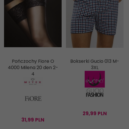
Pończochy Fiore O
Bokserki Gucio 013 M-
4000 Milena 20 den 2-
3XL
4
29,
99
PLN
31,
99
PLN