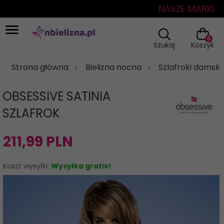
NASZE MARKI
0
Szukaj
Koszyk
Strona główna
Bielizna nocna
Szlafroki damski
OBSESSIVE SATINIA
SZLAFROK
211,
99
PLN
Koszt wysyłki:
Wysyłka gratis!