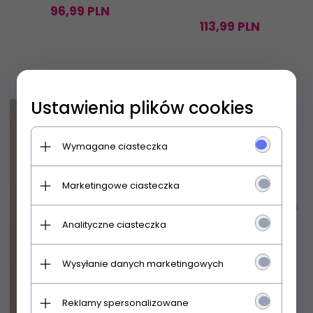
96,
99
PLN
113,
99
PLN
Ustawienia plików cookies
Promocja
Wymagane ciasteczka
Marketingowe ciasteczka
Analityczne ciasteczka
Wysyłanie danych marketingowych
Reklamy spersonalizowane