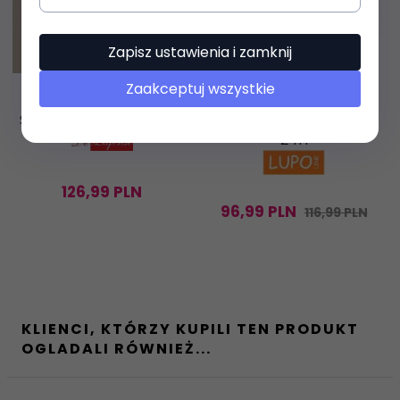
Zapisz ustawienia i zamknij
Zaakceptuj wszystkie
DE LAFENSE
Szlafrok Model 1358
Szlafrok_VISA_DR_544
Lupoline - WYSYŁKA
24H
126,
99
PLN
96,
99
PLN
116,99 PLN
KLIENCI, KTÓRZY KUPILI TEN PRODUKT
OGLADALI RÓWNIEŻ...