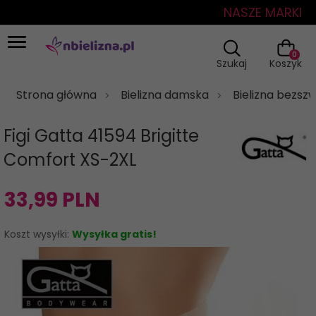
NASZE MARKI
0
Szukaj
Koszyk
Strona główna
Bielizna damska
Bielizna bezs
Figi Gatta 41594 Brigitte
Comfort XS-2XL
33,
99
PLN
Koszt wysyłki:
Wysyłka gratis!