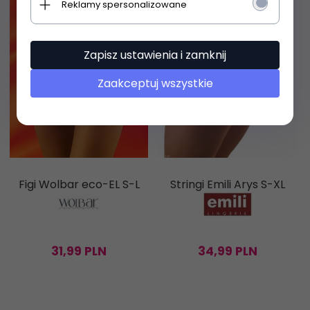
Reklamy spersonalizowane
Zapisz ustawienia i zamknij
Zaakceptuj wszystkie
Figi Wolbar eco-EL S-L
Stringi Emili Arys S-XL
31,
99
PLN
34,
99
PLN