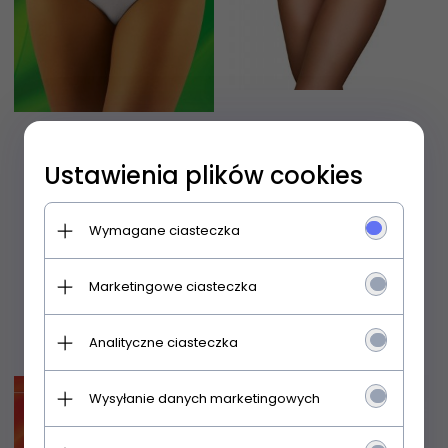
Figi Wolbar eco-ES S-L
Figi Modo nr 121 S-XL
Ustawienia plików cookies
Wymagane ciasteczka
47,
99
PLN
35,
99
PLN
Marketingowe ciasteczka
Analityczne ciasteczka
Wysyłanie danych marketingowych