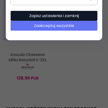
Zapisz ustawienia i zamknij
Zaakceptuj wszystkie
Koszula Obsessive
Idillia Babydoll S-2XL
138,
99
PLN