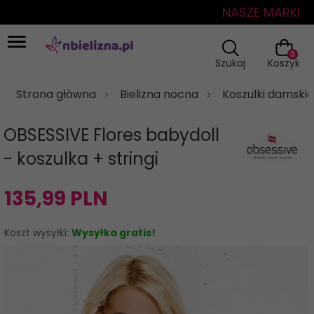
NASZE MARKI
0
Szukaj
Koszyk
Strona główna
Bielizna nocna
Koszulki damskie
OBSESSIVE Flores babydoll
- koszulka + stringi
135,
99
PLN
Koszt wysyłki:
Wysyłka gratis!