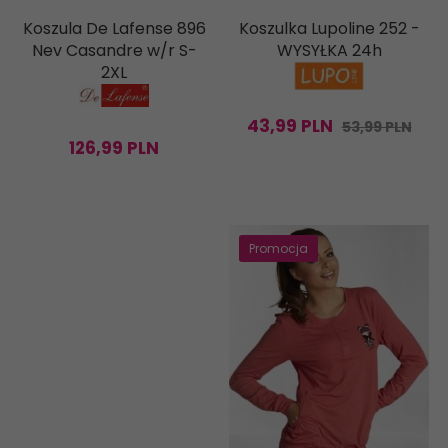
Koszula De Lafense 896
Koszulka Lupoline 252 -
Nev Casandre w/r S-
WYSYŁKA 24h
2XL
43,
99
PLN
53,99 PLN
126,
99
PLN
Promocja