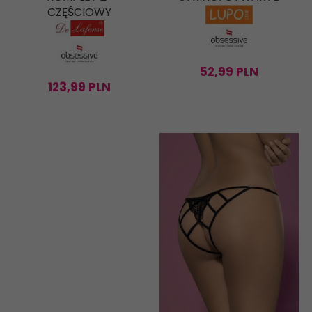
CZĘŚCIOWY
52,
99
PLN
123,
99
PLN