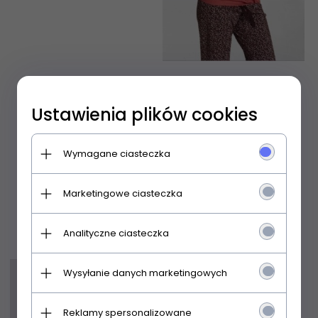
Koszulka Esotiq 31435
Boschika 2 - WYSYŁKA
Ustawienia plików cookies
24H
Wymagane ciasteczka
66,
99
PLN
67,99 PLN
Marketingowe ciasteczka
Analityczne ciasteczka
Wysyłanie danych marketingowych
Reklamy spersonalizowane