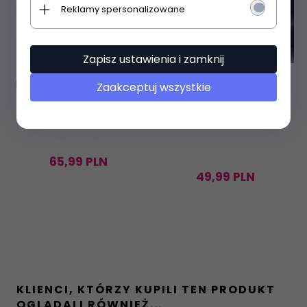
Reklamy spersonalizowane
Zapisz ustawienia i zamknij
Figi Eldar Vivien 2XL-3XL
Figi Wolbar Superia S-
Zaakceptuj wszystkie
2XL
65,
99
PLN
49,
99
PLN
KLIENCI, KTÓRZY KUPILI TEN PRODUKT
OGLADALI RÓWNIEŻ...