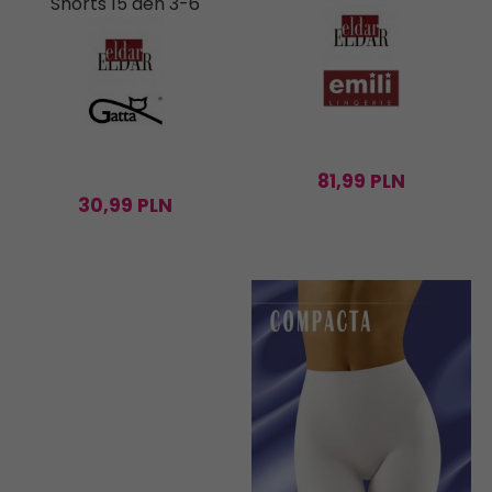
Shorts 15 den 3-6
81,
99
PLN
30,
99
PLN