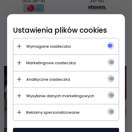
003 36-41
35-50
Ustawienia plików cookies
16,
99
PLN
15,
99
PLN
Wymagane ciasteczka
Marketingowe ciasteczka
Analityczne ciasteczka
Wysyłanie danych marketingowych
Reklamy spersonalizowane