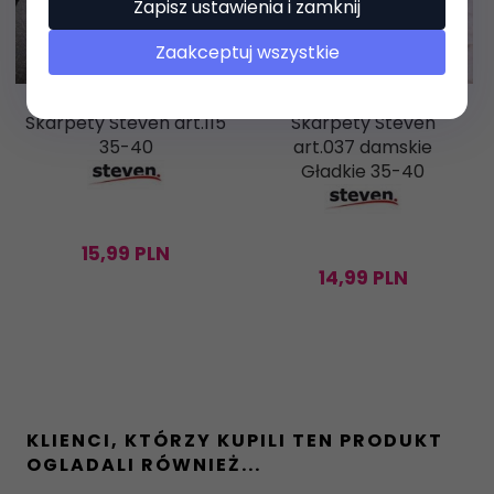
Zapisz ustawienia i zamknij
Zaakceptuj wszystkie
Skarpety Steven art.115
Skarpety Steven
35-40
art.037 damskie
Gładkie 35-40
15,
99
PLN
14,
99
PLN
KLIENCI, KTÓRZY KUPILI TEN PRODUKT
OGLADALI RÓWNIEŻ...