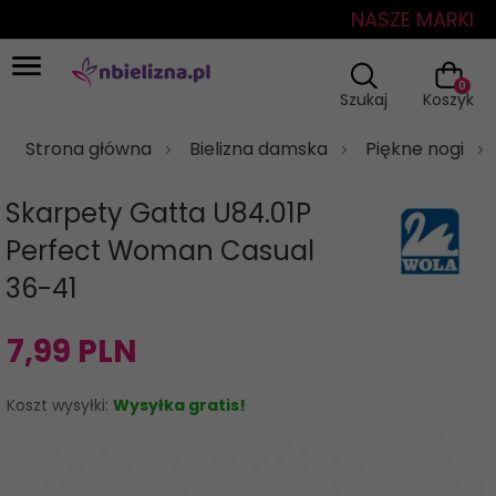
NASZE MARKI
0
Szukaj
Koszyk
Strona główna
Bielizna damska
Piękne nogi
Skarpety Gatta U84.01P
Perfect Woman Casual
36-41
7,
99
PLN
Koszt wysyłki:
Wysyłka gratis!