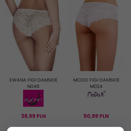
EWANA FIGI DAMSKIE
MODO FIGI DAMSKIE
N046
M024
38,
99
PLN
50,
99
PLN