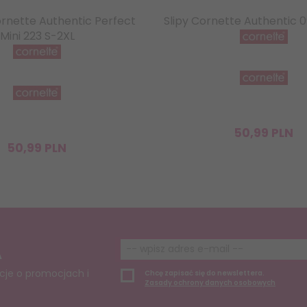
ornette Authentic Perfect
Slipy Cornette Authentic 
Mini 223 S-2XL
50,
99
PLN
50,
99
PLN
A
cje o promocjach i
Chcę zapisać się do newslettera.
Zasady ochrony danych osobowych