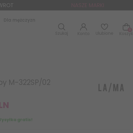
ZWROT
NASZE MARKI
Dla mężczyzn
0
Szukaj
Ulubione
Konto
Koszyk
py M-322SP/02
LN
ysyłka gratis!