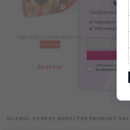
Dodatkowo zysku
najnowsze wieści
informacje o now
Slipy Cotton World A3 M-3XL
Slipy C
Chcę zapisać się do news
39,
99
PLN
Zasady ochrony danych
KLIENCI, KTÓRZY KUPILI TEN PRODUKT OGL