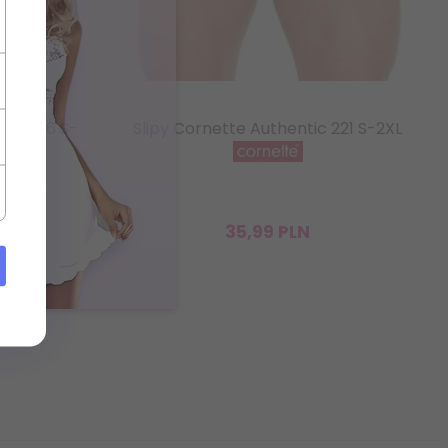
ini 226 S-
Slipy Cornette Authentic 221 S-2XL
35,
99
PLN