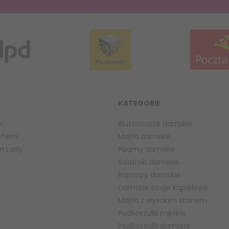
KATEGORIE
i
Biustonosze damskie
efemi
Majtki damskie
n Lady
Piżamy damskie
a
Szlafroki damskie
Rajstopy damskie
Damskie stroje kąpielowe
Majtki z wysokim stanem
Podkoszulki męskie
Podkoszulki damskie