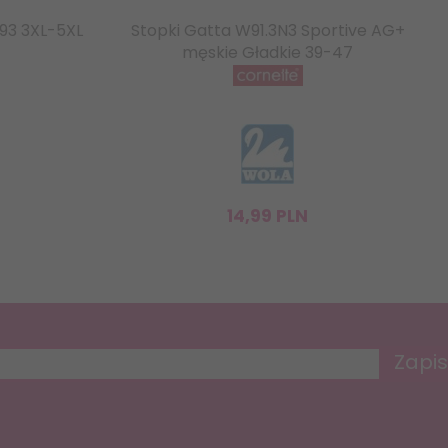
093 3XL-5XL
Stopki Gatta W91.3N3 Sportive AG+
męskie Gładkie 39-47
14,
99
PLN
Zapis