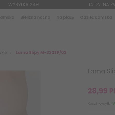
WYSYŁKA 24H
14 DNI NA 
 damska
Bielizna nocna
Na plażę
Odzież damska
skie
Lama Slipy M-322SP/02
Lama Sli
28,
99
P
Koszt wysyłki:
W