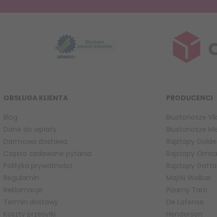
OBSŁUGA KLIENTA
PRODUCENCI
Blog
Biustonosze Vik
Dane do wpłaty
Biustonosze M
Darmowa dostawa
Rajstopy Golde
Często zadawane pytania
Rajstopy Oms
Polityka prywatności
Rajstopy Gatta
Regulamin
Majtki Wolbar
Reklamacje
Piżamy Taro
Termin dostawy
De Lafense
Koszty przesyłki
Henderson