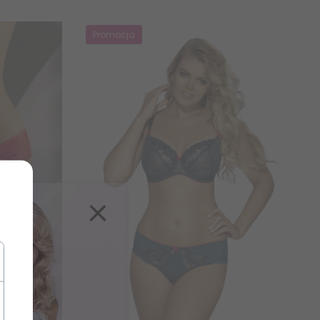
Promocja
×