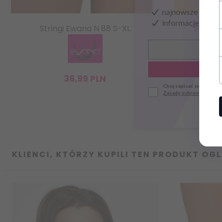
najnowsze wieści
informacje o now
Stringi Ewana N 88 S-XL
Stringi
36,
99
PLN
Chcę zapisać się do news
Zasady ochrony danych
KLIENCI, KTÓRZY KUPILI TEN PRODUKT OGL