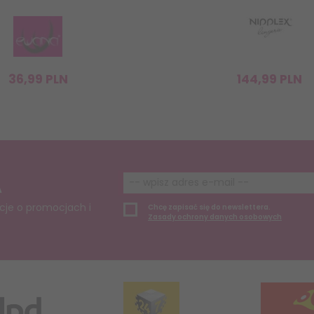
36,
99
PLN
144,
99
PLN
A
cje o promocjach i
Chcę zapisać się do newslettera.
Zasady ochrony danych osobowych