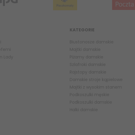
KATEGORIE
i
Biustonosze damskie
efemi
Majtki damskie
n Lady
Piżamy damskie
a
Szlafroki damskie
Rajstopy damskie
Damskie stroje kąpielowe
Majtki z wysokim stanem
Podkoszulki męskie
Podkoszulki damskie
Halki damskie