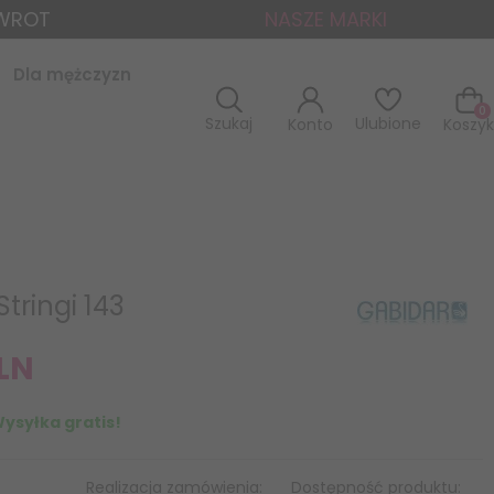
ZWROT
NASZE MARKI
Dla mężczyzn
0
Szukaj
Ulubione
Konto
Koszyk
tringi 143
LN
ysyłka gratis!
Realizacja zamówienia:
Dostępność produktu: