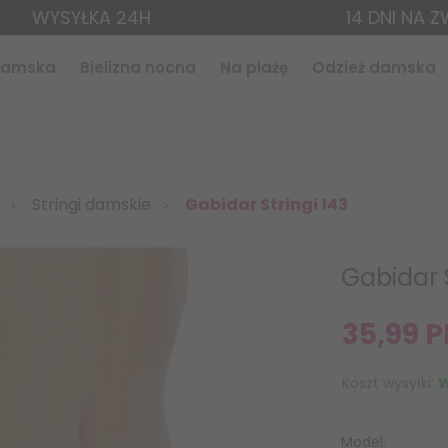
WYSYŁKA 24H
14 DNI NA 
 damska
Bielizna nocna
Na plażę
Odzież damska
Stringi damskie
Gabidar Stringi 143
Gabidar S
35,
99
P
Koszt wysyłki:
W
Model: