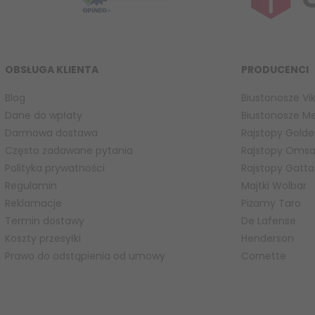
OBSŁUGA KLIENTA
PRODUCENCI
Blog
Biustonosze Vik
Dane do wpłaty
Biustonosze M
Darmowa dostawa
Rajstopy Golde
Często zadawane pytania
Rajstopy Oms
Polityka prywatności
Rajstopy Gatta
Regulamin
Majtki Wolbar
Reklamacje
Piżamy Taro
Termin dostawy
De Lafense
Koszty przesyłki
Henderson
Prawo do odstąpienia od umowy
Cornette