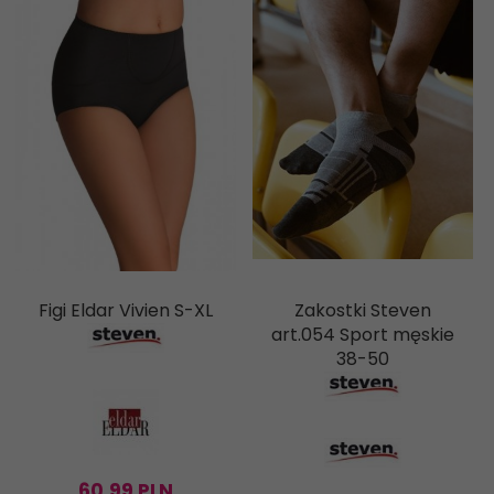
Figi Eldar Vivien S-XL
Zakostki Steven
art.054 Sport męskie
38-50
60,
99
PLN