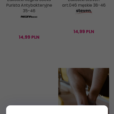
Purista Antybakteryjne
art.046 męskie 38-46
35-46
14,
99
PLN
14,
99
PLN