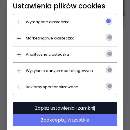
Ustawienia plików cookies
Wymagane ciasteczka
Marketingowe ciasteczka
Zakostki Steven
art.054 Sport męskie
38-50
Analityczne ciasteczka
Wysyłanie danych marketingowych
15,
99
PLN
Reklamy spersonalizowane
Zapisz ustawienia i zamknij
Zaakceptuj wszystkie