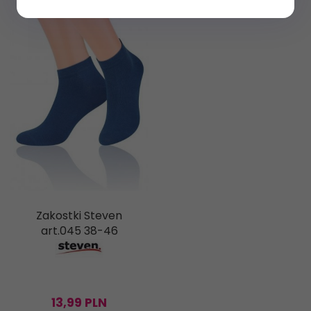
Zakostki Steven
art.045 38-46
13,
99
PLN