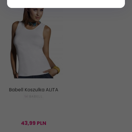
Babell Koszulka ALITA
43,
99
PLN