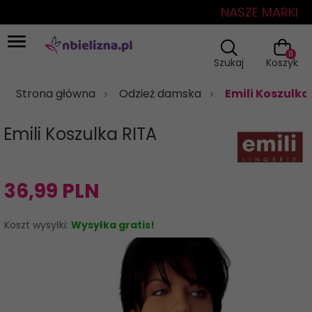
NASZE MARKI
0
Szukaj
Koszyk
Strona główna
Odzież damska
Emili Koszulka
Emili Koszulka RITA
36,
99
PLN
Koszt wysyłki:
Wysyłka gratis!