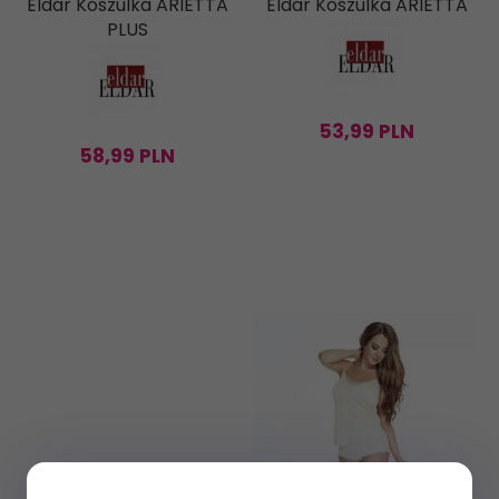
Eldar Koszulka ARIETTA
Eldar Koszulka ARIETTA
PLUS
53,
99
PLN
58,
99
PLN