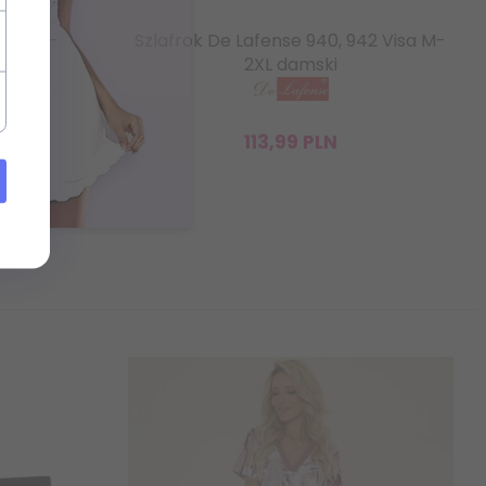
oline -
Szlafrok De Lafense 940, 942 Visa M-
2XL damski
113,
99
PLN
PLN