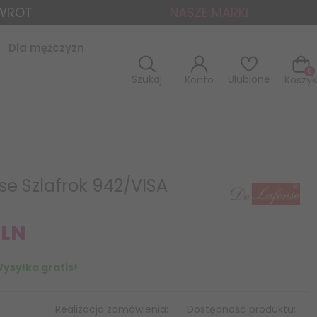
ZWROT
NASZE MARKI
Dla mężczyzn
0
Szukaj
Ulubione
Konto
Koszyk
se Szlafrok 942/VISA
PLN
ysyłka gratis!
Realizacja zamówienia:
Dostępność produktu: