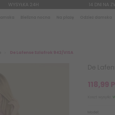
WYSYŁKA 24H
14 DNI NA 
 damska
Bielizna nocna
Na plażę
Odzież damska
e
De Lafense Szlafrok 942/VISA
De Lafen
118,
99
Koszt wysyłki:
W
Model: