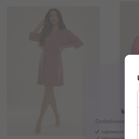
Zapisz
Dodatkowo zysku
najnowsze wieści
informacje o now