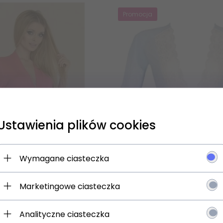
Promocja
Ustawienia plików cookies
 się NA newsletter i odbierz
Wymagane ciasteczka
Marketingowe ciasteczka
jesz:
 o promocjach i rabatach
Analityczne ciasteczka
ościach w ofercie