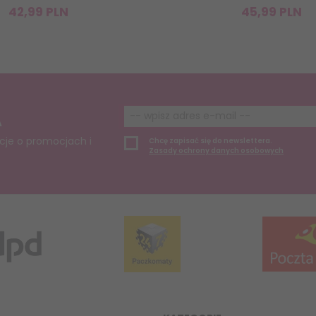
42,
99
PLN
45,
99
PLN
A
cje o promocjach i
Chcę zapisać się do newslettera.
Zasady ochrony danych osobowych