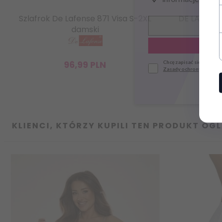
Szlafrok De Lafense 871 Visa S-2XL
DE LAFENS
damski
96,
99
PLN
Chcę zapisać się do news
Zasady ochrony danych
KLIENCI, KTÓRZY KUPILI TEN PRODUKT OGL