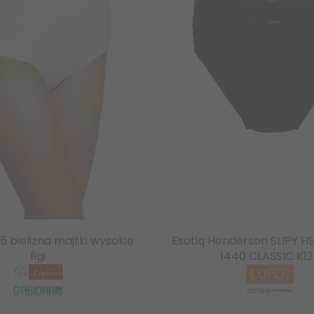
5 bielizna majtki wysokie
Esotiq Henderson SLIPY 
figi
1440 CLASSIC K12