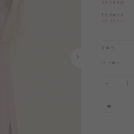
1000006831
Producent:
de lafense
kolory:
rozmiary: