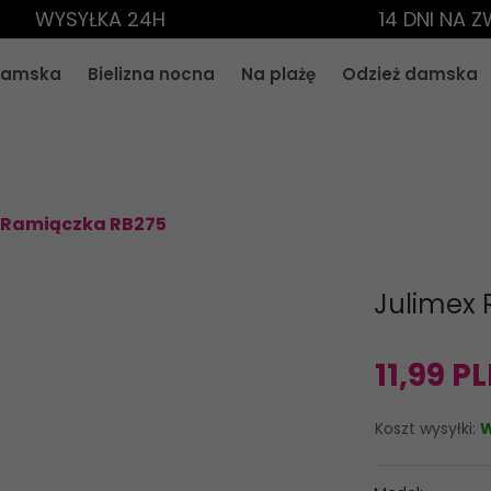
WYSYŁKA 24H
14 DNI NA 
 damska
Bielizna nocna
Na plażę
Odzież damska
 Ramiączka RB275
Julimex
11,
99
PL
Koszt wysyłki:
W