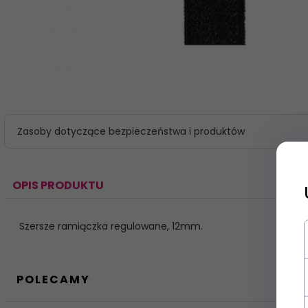
Zasoby dotyczące bezpieczeństwa i produktów
OPIS PRODUKTU
Zapisz
Szersze ramiączka regulowane, 12mm.
POLECAMY
Dodatkowo zysku