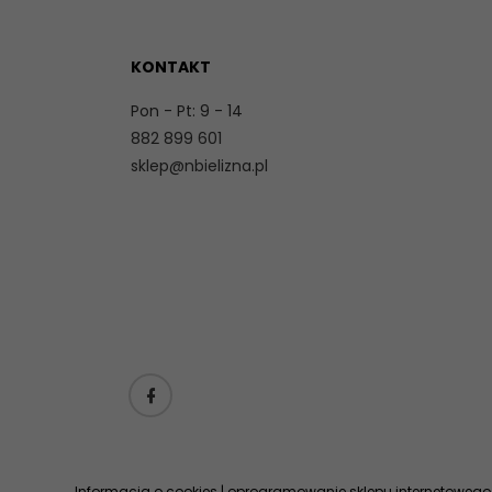
KONTAKT
Pon - Pt: 9 - 14
882 899 601
sklep@nbielizna.pl
Informacja o cookies
|
oprogramowanie sklepu internetowego