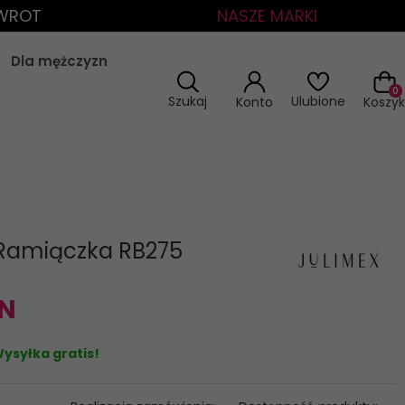
ZWROT
NASZE MARKI
Dla mężczyzn
0
Szukaj
Ulubione
Konto
Koszyk
 Ramiączka RB275
N
ysyłka gratis!