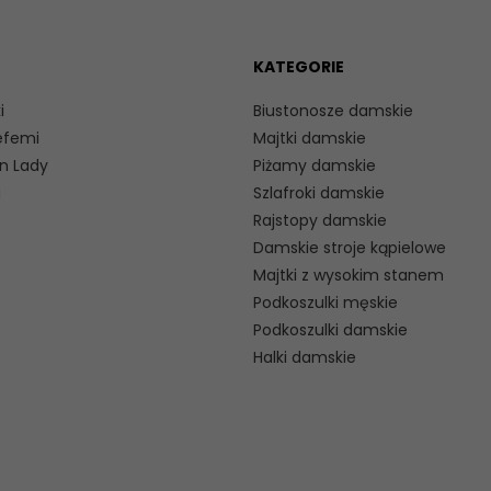
KATEGORIE
i
Biustonosze damskie
efemi
Majtki damskie
n Lady
Piżamy damskie
a
Szlafroki damskie
Rajstopy damskie
Damskie stroje kąpielowe
Majtki z wysokim stanem
Podkoszulki męskie
Podkoszulki damskie
Halki damskie