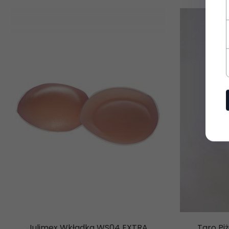
najnowsze wieści
informacje o now
Chcę zapisać się do new
Zasady ochrony danyc
Julimex Wkładka WS04 EXTRA
Taro Pi