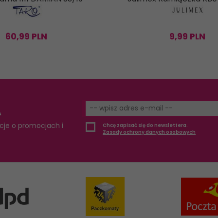
60,
99
PLN
9,
99
PLN
A
cje o promocjach i
Chcę zapisać się do newslettera.
Zasady ochrony danych osobowych