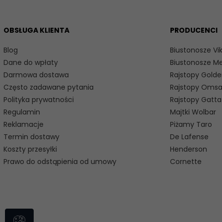
OBSŁUGA KLIENTA
PRODUCENCI
Blog
Biustonosze Vik
Dane do wpłaty
Biustonosze M
Darmowa dostawa
Rajstopy Golde
Często zadawane pytania
Rajstopy Oms
Polityka prywatności
Rajstopy Gatta
Regulamin
Majtki Wolbar
Reklamacje
Piżamy Taro
Termin dostawy
De Lafense
Koszty przesyłki
Henderson
Prawo do odstąpienia od umowy
Cornette