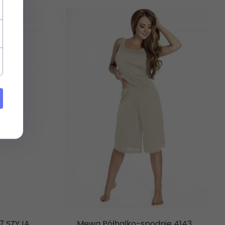
7 SZYJA
Mewa Półhalko-spodnie 4143