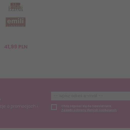
41,
99
PLN
A
cje o promocjach i
Chcę zapisać się do newslettera.
Zasady ochrony danych osobowych