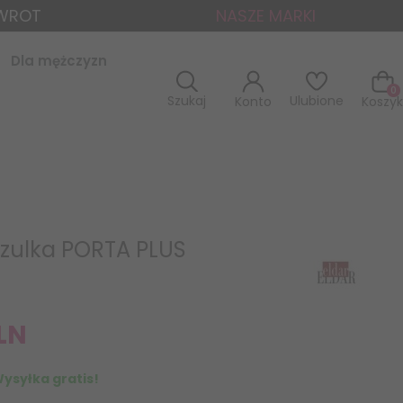
ZWROT
NASZE MARKI
Dla mężczyzn
0
Szukaj
Ulubione
Konto
Koszyk
szulka PORTA PLUS
LN
ysyłka gratis!