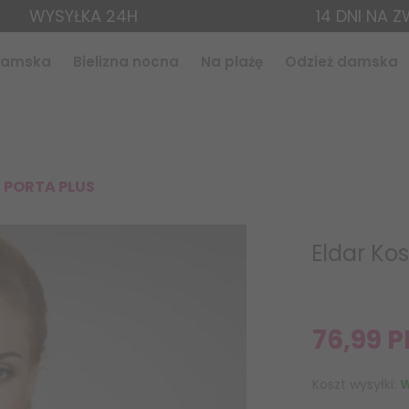
WYSYŁKA 24H
14 DNI NA 
 damska
Bielizna nocna
Na plażę
Odzież damska
a PORTA PLUS
Eldar Ko
76,
99
P
Koszt wysyłki:
W