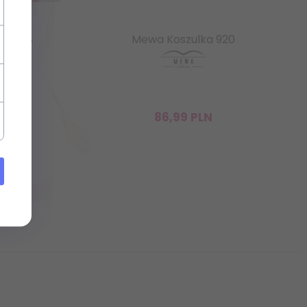
A PLUS
Mewa Koszulka 920
86,
99
PLN