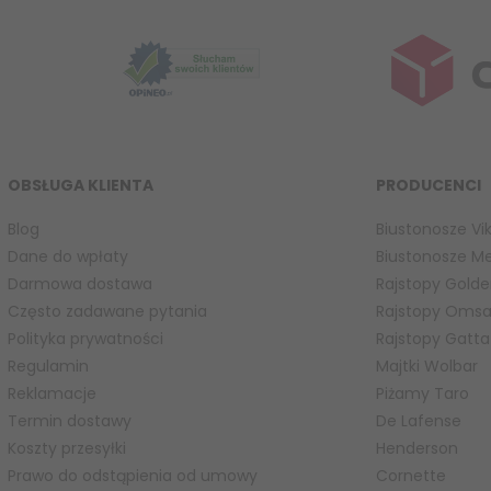
OBSŁUGA KLIENTA
PRODUCENCI
Blog
Biustonosze Vik
Dane do wpłaty
Biustonosze M
Darmowa dostawa
Rajstopy Golde
Często zadawane pytania
Rajstopy Oms
Polityka prywatności
Rajstopy Gatta
Regulamin
Majtki Wolbar
Reklamacje
Piżamy Taro
Termin dostawy
De Lafense
Koszty przesyłki
Henderson
Prawo do odstąpienia od umowy
Cornette