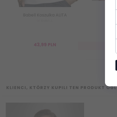
Dodatkowo zysku
Babell Koszulka ALITA
Elda
najnowsze wieści
informacje o now
43,
99
PLN
Chcę zapisać się do news
Zasady ochrony danych
KLIENCI, KTÓRZY KUPILI TEN PRODUKT OGL