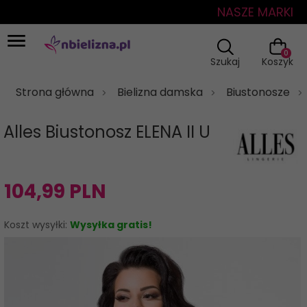
NASZE MARKI
0
Szukaj
Koszyk
Strona główna
Bielizna damska
Biustonosze
Alles Biustonosz ELENA II U
104,
99
PLN
Koszt wysyłki:
Wysyłka gratis!