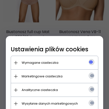
Biustonosz full cup Mat
Biustonosz Vena VB-11
M-053/22 Carmela
- WYSYŁKA 24H
Ustawienia plików cookies
135,
99
PLN
115,
99
PLN
121,99 PLN
Wymagane ciasteczka
Marketingowe ciasteczka
Analityczne ciasteczka
Promocja
Wysyłanie danych marketingowych