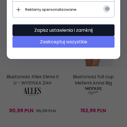
Reklamy spersonalizowane
Zapisz ustawienia i zamknij
Zaakceptuj wszystkie
Biustonosz Alles Elena II
Biustonosz full cup
U - WYSYŁKA 24H
Mefemi Anna Big
90,
99
PLN
152,
99
PLN
95,99 PLN