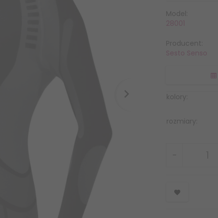
Model:
28001
Producent:
Sesto Senso
kolory:
rozmiary: