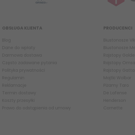
OBSŁUGA KLIENTA
PRODUCENCI
Blog
Biustonosze Vik
Dane do wpłaty
Biustonosze M
Darmowa dostawa
Rajstopy Golde
Często zadawane pytania
Rajstopy Oms
Polityka prywatności
Rajstopy Gatta
Regulamin
Majtki Wolbar
Reklamacje
Piżamy Taro
Termin dostawy
De Lafense
Koszty przesyłki
Henderson
Prawo do odstąpienia od umowy
Cornette