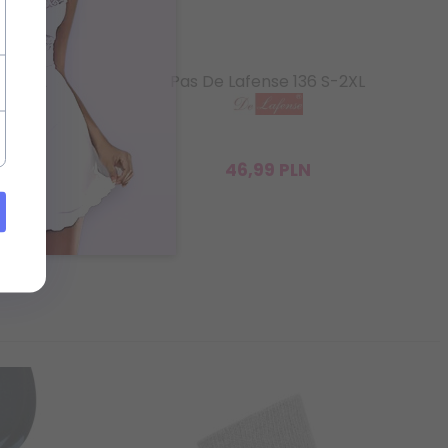
 S-2XL
Pas De Lafense 136 S-2XL
46,
99
PLN