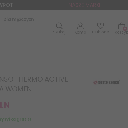
ZWROT
NASZE MARKI
Dla mężczyzn
0
Szukaj
Ulubione
Konto
Koszyk
ENSO THERMO ACTIVE
KA WOMEN
LN
ysyłka gratis!