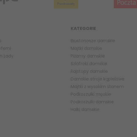
KATEGORIE
i
Biustonosze damskie
efemi
Majtki damskie
n Lady
Piżamy damskie
a
Szlafroki damskie
Rajstopy damskie
Damskie stroje kąpielowe
Majtki z wysokim stanem
Podkoszulki męskie
Podkoszulki damskie
Halki damskie