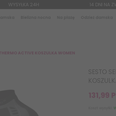
WYSYŁKA 24H
14 DNI NA 
 damska
Bielizna nocna
Na plażę
Odzież damska
 THERMO ACTIVE KOSZULKA WOMEN
SESTO S
KOSZUL
131,
99
P
Koszt wysyłki:
W