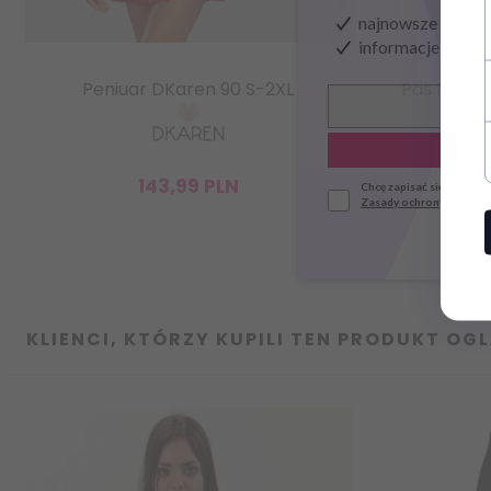
najnowsze wieści
informacje o now
Peniuar DKaren 90 S-2XL
Pas De La
143,
99
PLN
Chcę zapisać się do news
Zasady ochrony danych
KLIENCI, KTÓRZY KUPILI TEN PRODUKT OGL