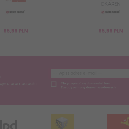
95,
99
PLN
95,
99
PLN
A
cje o promocjach i
Chcę zapisać się do newslettera.
Zasady ochrony danych osobowych