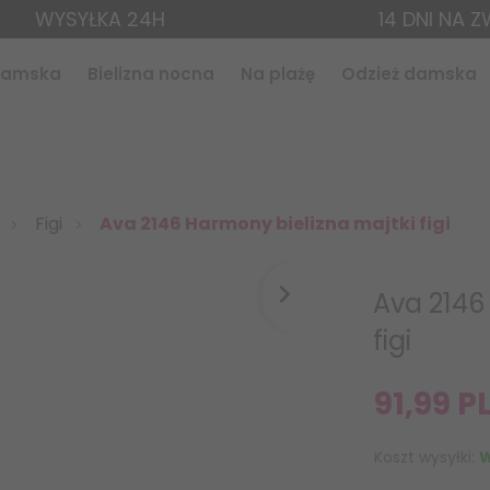
WYSYŁKA 24H
14 DNI NA 
 damska
Bielizna nocna
Na plażę
Odzież damska
Figi
Ava 2146 Harmony bielizna majtki figi
Ava 2146
figi
91,
99
P
Koszt wysyłki:
W