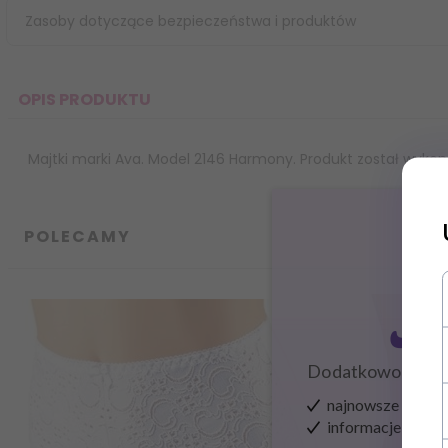
Zasoby dotyczące bezpieczeństwa i produktów
OPIS PRODUKTU
Majtki marki Ava. Model 2146 Harmony. Produkt został wykona
POLECAMY
Zapisz
Dodatkowo zysku
najnowsze wieści
informacje o now