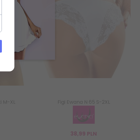
i M-XL
Figi Ewana N 65 S-2XL
38,
99
PLN