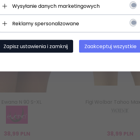
Wysyłanie danych marketingowych
Reklamy spersonalizowane
Zapisz się
lettera.
 osobowych
Zapisz ustawienia i zamknij
Zaakceptuj wszystkie
i Ewana N 90 S-XL
Figi Wolbar Tahoo Max
38,
99
PLN
38,
99
PLN