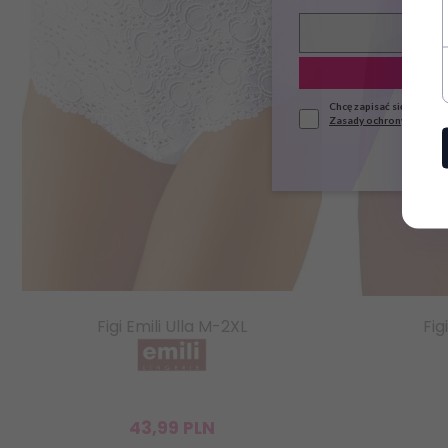
Chcę zapisać się do news
Zasady ochrony danych
Figi Emili Ulla M-2XL
Fig
43,
99
PLN