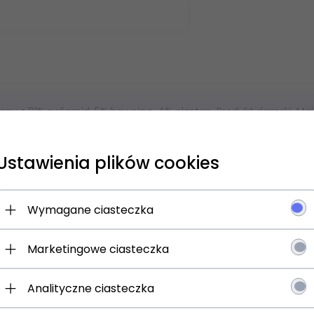
ny z 91% poliamid, 5% bawełna, 4% elastan. Produkt damski. Majt
Ustawienia plików cookies
 się NA newsletter i odbierz
Wymagane ciasteczka
Marketingowe ciasteczka
jesz:
 o promocjach i rabatach
Analityczne ciasteczka
ościach w ofercie