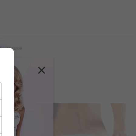
ki wysokie.
×