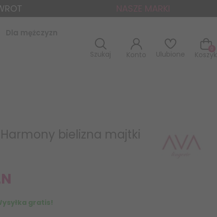
ZWROT
NASZE MARKI
Dla mężczyzn
0
Szukaj
Ulubione
Konto
Koszyk
 Harmony bielizna majtki
LN
ysyłka gratis!