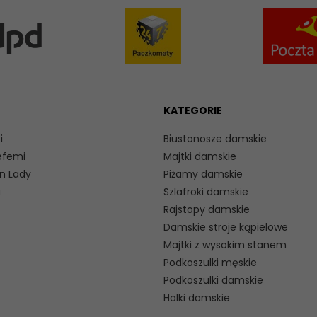
KATEGORIE
i
Biustonosze damskie
efemi
Majtki damskie
n Lady
Piżamy damskie
a
Szlafroki damskie
Rajstopy damskie
Damskie stroje kąpielowe
Majtki z wysokim stanem
Podkoszulki męskie
Podkoszulki damskie
Halki damskie