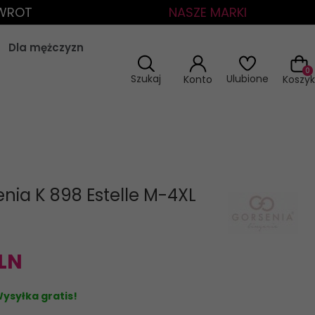
ZWROT
NASZE MARKI
Dla mężczyzn
0
Szukaj
Ulubione
Konto
Koszyk
enia K 898 Estelle M-4XL
LN
ysyłka gratis!