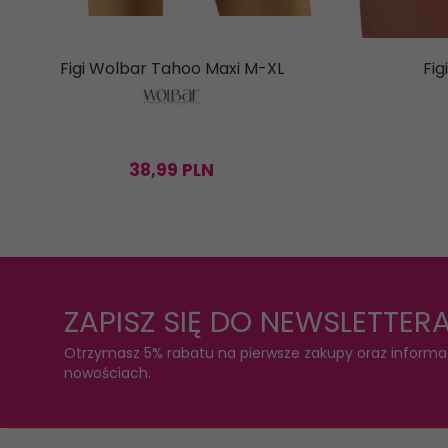
Figi Wolbar Tahoo Maxi M-XL
Fig
38,
99
PLN
ZAPISZ SIĘ DO NEWSLETTER
Otrzymasz 5% rabatu na pierwsze zakupy oraz informa
nowościach.