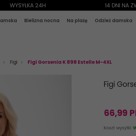
WYSYŁKA 24H
14 DNI NA 
 damska
Bielizna nocna
Na plażę
Odzież damska
Figi
Figi Gorsenia K 898 Estelle M-4XL
Figi Gors
66,
99
P
Koszt wysyłki:
W