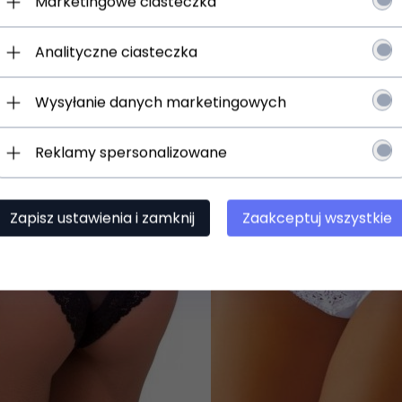
Marketingowe ciasteczka
jesz:
 o promocjach i rabatach
Analityczne ciasteczka
ościach w ofercie
Wysyłanie danych marketingowych
Reklamy spersonalizowane
Zapisz się
slettera.
h osobowych
Zapisz ustawienia i zamknij
Zaakceptuj wszystkie