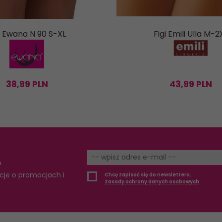
i Ewana N 90 S-XL
Figi Emili Ulla M-2
38,
99
PLN
43,
99
PLN
A
cje o promocjach i
Chcę zapisać się do newslettera.
Zasady ochrony danych osobowych