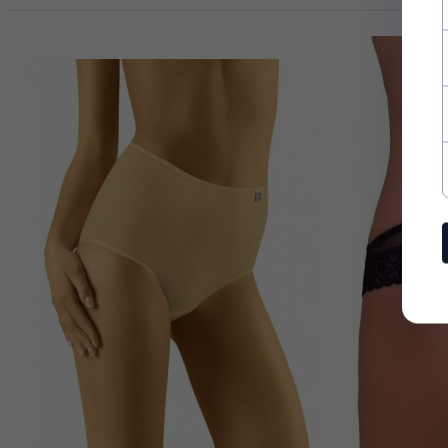
Dodatkowo zysku
najnowsze wieści
informacje o now
Chcę zapisać się do new
Zasady ochrony danyc