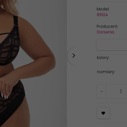
Model:
99124
Producent:
Gorsenia
kolory:
rozmiary: