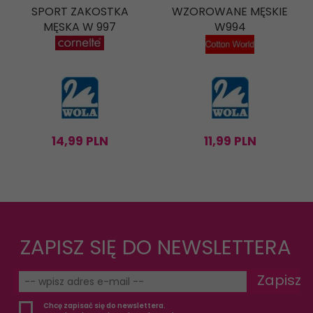
SPORT ZAKOSTKA
WZOROWANE MĘSKIE
MĘSKA W 997
W994
14,
99
PLN
11,
99
PLN
ZAPISZ SIĘ DO NEWSLETTERA
Zapisz
Chcę zapisać się do newslettera.