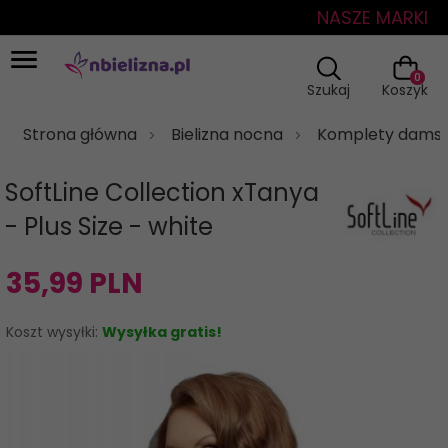
NASZE MARKI
0
Szukaj
Koszyk
Strona główna
Bielizna nocna
Komplety damsk
SoftLine Collection xTanya
- Plus Size - white
35,
99
PLN
Koszt wysyłki:
Wysyłka gratis!