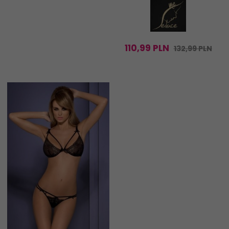
110,
99
PLN
132,99 PLN