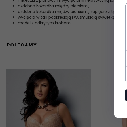
miseczki z pionowymi wycięciami i elastyczną lamówką
ozdobna kokardka między piersiami,
ozdobna kokardka między piersiami, zapięcie z tyłu,
wycięcia w talii podkreślają i wysmuklają sylwetkę,
model z odkrytym krokiem
Dodatkowo zysku
najnowsze wieści
POLECAMY
informacje o now
Chcę zapisać się do new
Zasady ochrony danyc