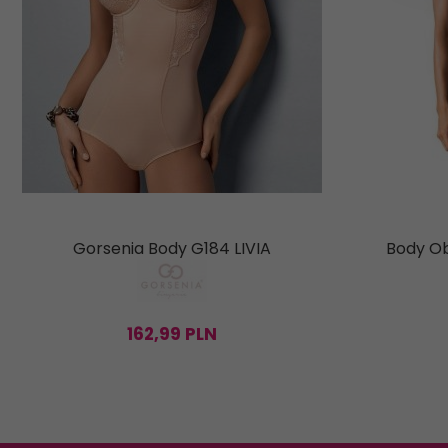
Gorsenia Body G184 LIVIA
Body Ob
162,
99
PLN