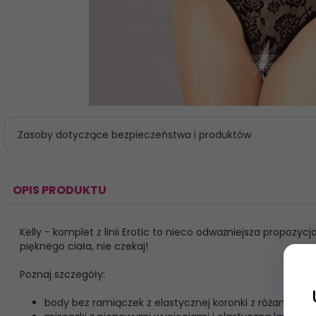
Zasoby dotyczące bezpieczeństwa i produktów
OPIS PRODUKTU
Kelly - komplet z linii Erotic to nieco odważniejsza propoz
pięknego ciała, nie czekaj!
Poznaj szczegóły:
body bez ramiączek z elastycznej koronki z różami,
Zapisz