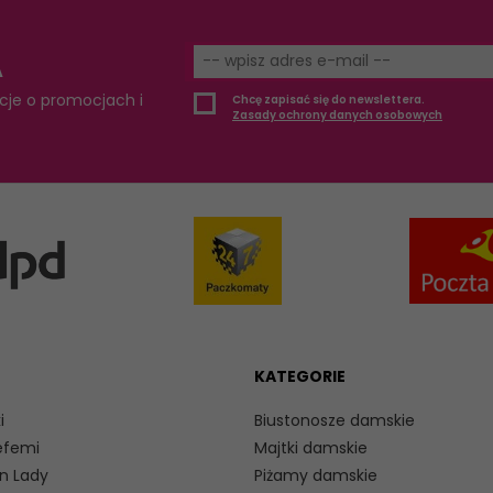
A
cje o promocjach i
Chcę zapisać się do newslettera.
Zasady ochrony danych osobowych
KATEGORIE
i
Biustonosze damskie
efemi
Majtki damskie
n Lady
Piżamy damskie