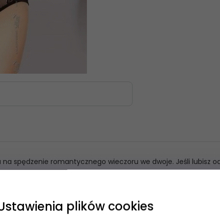
ycja na spędzenie romantycznego wieczoru we dwoje. Jeśli lubisz 
Ustawienia plików cookies
 się NA newsletter i odbierz