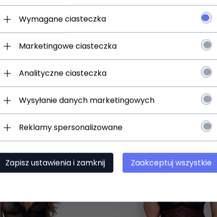
 podtrzymującą i modelującą biust,
Wymagane ciasteczka
Marketingowe ciasteczka
jesz:
 o promocjach i rabatach
Analityczne ciasteczka
ościach w ofercie
Wysyłanie danych marketingowych
Reklamy spersonalizowane
Zapisz się
slettera.
h osobowych
Zapisz ustawienia i zamknij
Zaakceptuj wszystkie