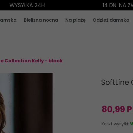
WYSYŁKA 24H
14 DNI NA 
 damska
Bielizna nocna
Na plażę
Odzież damska
e Collection Kelly - black
SoftLine 
80,
99
P
Koszt wysyłki:
W