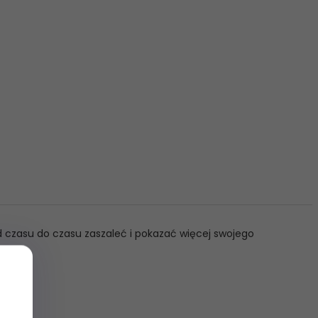
od czasu do czasu zaszaleć i pokazać więcej swojego
×