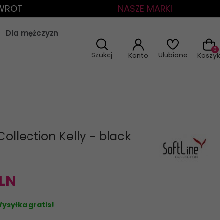
ZWROT
NASZE MARKI
Dla mężczyzn
0
Szukaj
Ulubione
Konto
Koszyk
Collection Kelly - black
LN
ysyłka gratis!