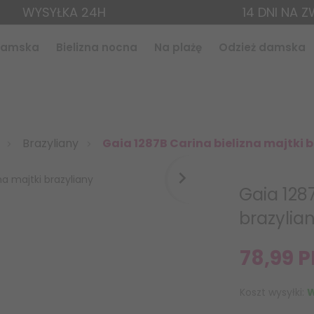
WYSYŁKA 24H
14 DNI NA 
 damska
Bielizna nocna
Na plażę
Odzież damska
Brazyliany
Gaia 1287B Carina bielizna majtki 
Gaia 1287
brazylia
78,
99
P
Koszt wysyłki:
W