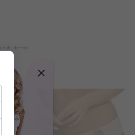
rodukt damski.
×