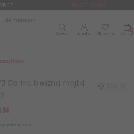
ZWROT
NASZE MARKI
Dla mężczyzn
0
Szukaj
Ulubione
Konto
Koszyk
brazyliany
B Carina bielizna majtki
ny
LN
ysyłka gratis!