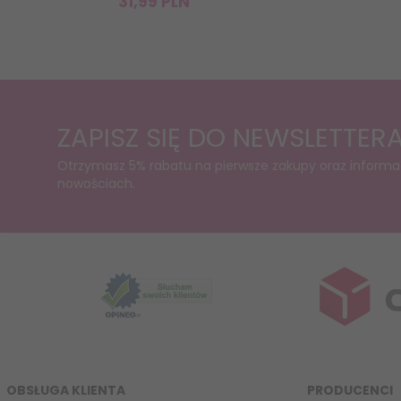
31,
99
PLN
ZAPISZ SIĘ DO NEWSLETTER
Otrzymasz 5% rabatu na pierwsze zakupy oraz informa
nowościach.
OBSŁUGA KLIENTA
PRODUCENCI