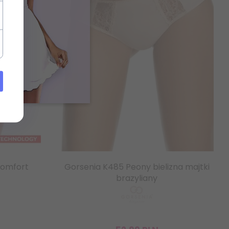
 Comfort
Gorsenia K485 Peony bielizna majtki
brazyliany