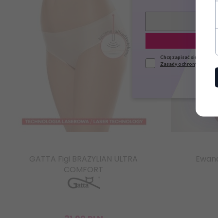
Chcę zapisać się do news
Zasady ochrony danych
GATTA Figi BRAZYLIAN ULTRA
Ewana
COMFORT