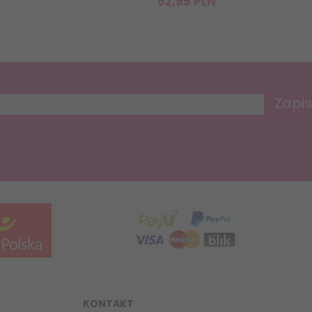
52,
99
PLN
Zapis
KONTAKT