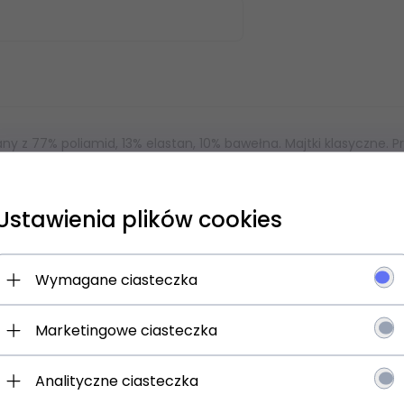
ny z 77% poliamid, 13% elastan, 10% bawełna. Majtki klasyczne. P
Ustawienia plików cookies
 się NA newsletter i odbierz
Wymagane ciasteczka
Marketingowe ciasteczka
jesz:
 o promocjach i rabatach
Analityczne ciasteczka
ościach w ofercie