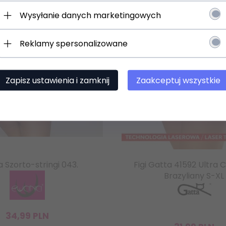
Wysyłanie danych marketingowych
Reklamy spersonalizowane
Zapisz się
lettera.
 osobowych
Zapisz ustawienia i zamknij
Zaakceptuj wszystkie
 Szorto-stringi 043.
Figi Gatta 41592 Ultra
Brazyliany S-XL
34,
99
PLN