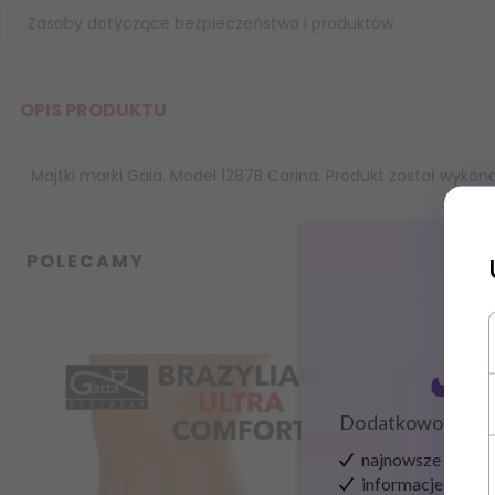
Zasoby dotyczące bezpieczeństwa i produktów
OPIS PRODUKTU
Majtki marki Gaia. Model 1287B Carina. Produkt został wykona
POLECAMY
Zapisz
Dodatkowo zysku
najnowsze wieści
informacje o now