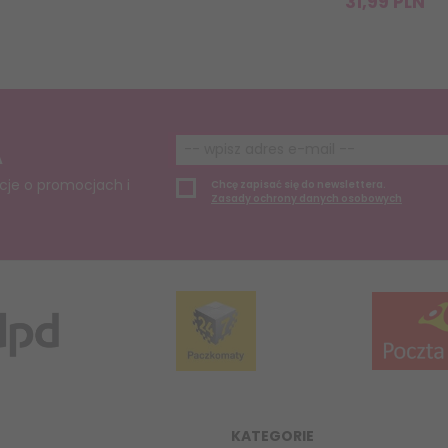
31,
99
PLN
A
cje o promocjach i
Chcę zapisać się do newslettera.
Zasady ochrony danych osobowych
KATEGORIE