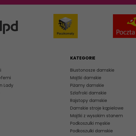
KATEGORIE
i
Biustonosze damskie
efemi
Majtki damskie
n Lady
Piżamy damskie
a
Szlafroki damskie
Rajstopy damskie
Damskie stroje kąpielowe
Majtki z wysokim stanem
Podkoszulki męskie
Podkoszulki damskie