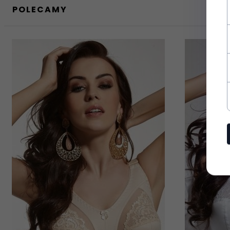
POLECAMY
Dodatkowo zysku
Nowość w
Nie
ofercie:
najnowsze wieści
informacje o now
Promocja:
Nie
Chcę zapisać się do new
Zasady ochrony danyc