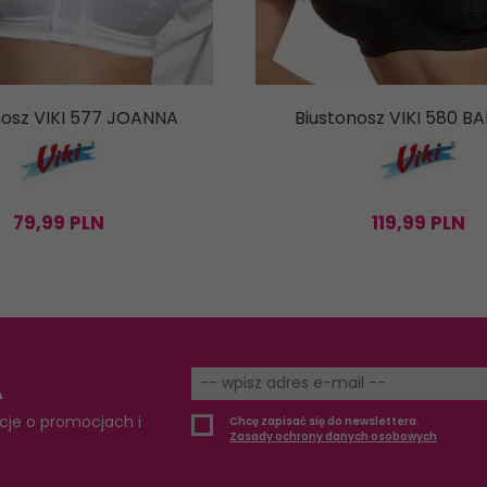
nosz VIKI 577 JOANNA
Biustonosz VIKI 580 
79,
99
PLN
119,
99
PLN
A
cje o promocjach i
Chcę zapisać się do newslettera.
Zasady ochrony danych osobowych