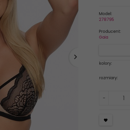
Model:
278795
Producent:
Gaia
kolory:
rozmiary: