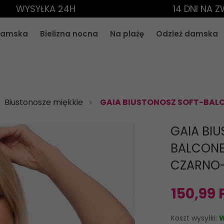
WYSYŁKA 24H
14 DNI NA 
 damska
Bielizna nocna
Na plażę
Odzież damska
Biustonosze miękkie
GAIA BIUSTONOSZ SOFT-BAL
GAIA BI
BALCONE
CZARNO
150,
99
Koszt wysyłki:
W