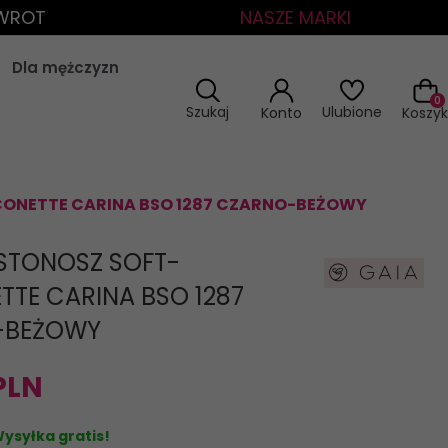
ZWROT
NASZE MARKI
Dla mężczyzn
0
Szukaj
Ulubione
Konto
Koszyk
CONETTE CARINA BSO 1287 CZARNO-BEŻOWY
USTONOSZ SOFT-
TTE CARINA BSO 1287
-BEŻOWY
PLN
ysyłka gratis!