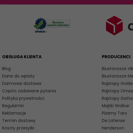
OBSŁUGA KLIENTA
PRODUCENCI
Blog
Biustonosze Vik
Dane do wpłaty
Biustonosze M
Darmowa dostawa
Rajstopy Golde
Często zadawane pytania
Rajstopy Oms
Polityka prywatności
Rajstopy Gatta
Regulamin
Majtki Wolbar
Reklamacje
Piżamy Taro
Termin dostawy
De Lafense
Koszty przesyłki
Henderson