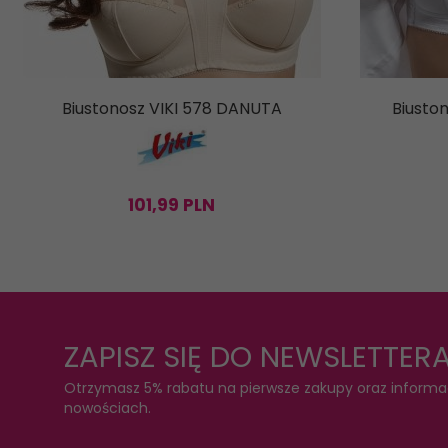
Biustonosz VIKI 578 DANUTA
Biusto
101,
99
PLN
ZAPISZ SIĘ DO NEWSLETTER
Otrzymasz 5% rabatu na pierwsze zakupy oraz informa
nowościach.