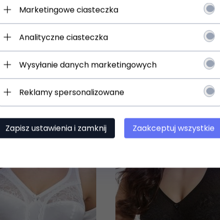
Marketingowe ciasteczka
jesz:
 o promocjach i rabatach
Analityczne ciasteczka
ościach w ofercie
Wysyłanie danych marketingowych
Reklamy spersonalizowane
Zapisz się
slettera.
h osobowych
Zapisz ustawienia i zamknij
Zaakceptuj wszystkie