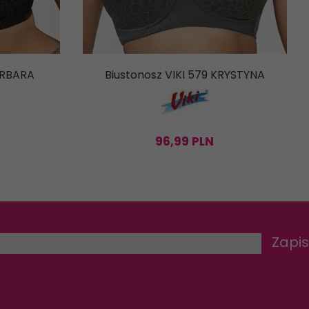
BARBARA
Biustonosz VIKI 579 KRYSTYNA
96,
99
PLN
Zapis