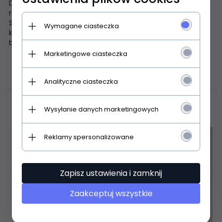
Dwuczęściowa piżama damska. Koszulka z krótkim
rękawem z przodu ozdobiona kolorowym nadrukiem.
Spodenki krótkie, w pasie gumka, wzór w kropki. Skład:
Wymagane ciasteczka
koszulka 80% bawełna, 20% poliester; spodenki 100%
bawełna.
Marketingowe ciasteczka
POLECAMY
Analityczne ciasteczka
Wysyłanie danych marketingowych
Promocja
Reklamy spersonalizowane
Zapisz ustawienia i zamknij
Zaakceptuj wszystkie