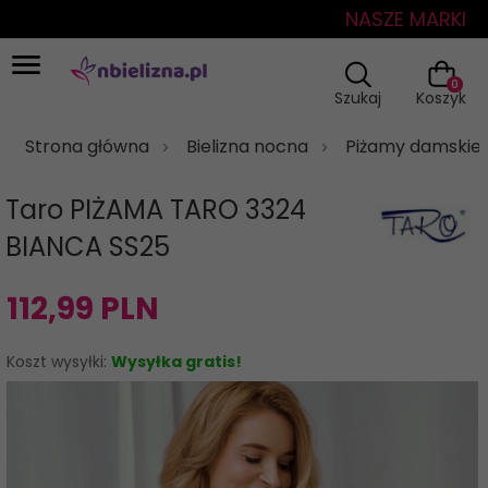
NASZE MARKI
0
Szukaj
Koszyk
Strona główna
Bielizna nocna
Piżamy damskie
Taro PIŻAMA TARO 3324
BIANCA SS25
112,
99
PLN
Koszt wysyłki:
Wysyłka gratis!