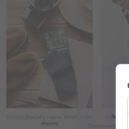
Zapisz
STEVEN Skarpety męskie BAMBUS 086
STEVEN Sk
Dodatkowo zysku