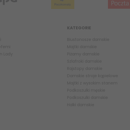
KATEGORIE
i
Biustonosze damskie
efemi
Majtki damskie
n Lady
Piżamy damskie
a
Szlafroki damskie
Rajstopy damskie
Damskie stroje kąpielowe
Majtki z wysokim stanem
Podkoszulki męskie
Podkoszulki damskie
Halki damskie