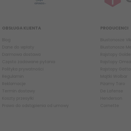
OBSŁUGA KLIENTA
PRODUCENCI
Blog
Biustonosze Vik
Dane do wpłaty
Biustonosze M
Darmowa dostawa
Rajstopy Golde
Często zadawane pytania
Rajstopy Oms
Polityka prywatności
Rajstopy Gatta
Regulamin
Majtki Wolbar
Reklamacje
Piżamy Taro
Termin dostawy
De Lafense
Koszty przesyłki
Henderson
Prawo do odstąpienia od umowy
Cornette