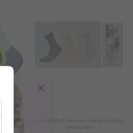
×
E D. SILVER
JJW INMOVE Skarpety Nordic Walking
Deodorant