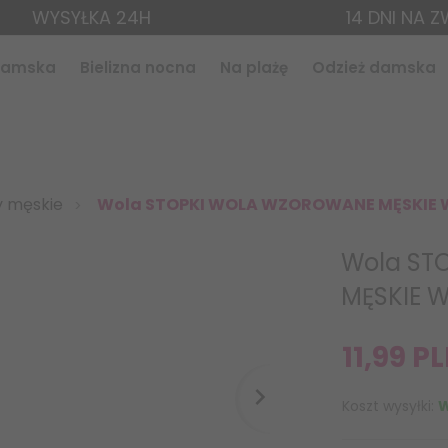
WYSYŁKA 24H
14 DNI NA 
 damska
Bielizna nocna
Na plażę
Odzież damska
y męskie
Wola STOPKI WOLA WZOROWANE MĘSKIE
Wola ST
MĘSKIE 
11,
99
PL
Koszt wysyłki:
W