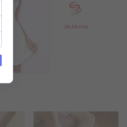
36,
99
PLN