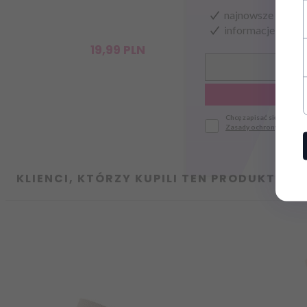
najnowsze wieści
informacje o now
19,
99
PLN
Chcę zapisać się do news
Zasady ochrony danych
KLIENCI, KTÓRZY KUPILI TEN PRODUKT OGL