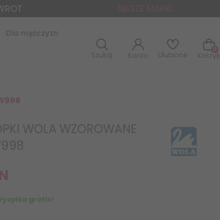
ZWROT
NASZE MARKI
Dla mężczyzn
0
Szukaj
Ulubione
Konto
Koszyk
 W998
OPKI WOLA WZOROWANE
W998
N
ysyłka gratis!