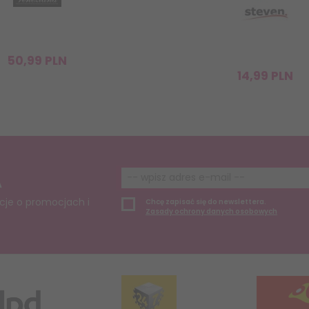
50,
99
PLN
14,
99
PLN
A
cje o promocjach i
Chcę zapisać się do newslettera.
Zasady ochrony danych osobowych