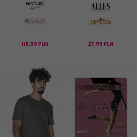
118,
99
PLN
27,
99
PLN