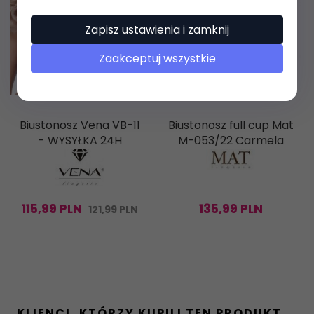
Zapisz ustawienia i zamknij
Zaakceptuj wszystkie
Biustonosz Vena VB-11
Biustonosz full cup Mat
- WYSYŁKA 24H
M-053/22 Carmela
115,
99
PLN
135,
99
PLN
121,99 PLN
KLIENCI, KTÓRZY KUPILI TEN PRODUKT