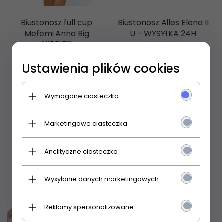
Biustonosz full cup
Biustonosz Alles Elena II
Mefemi Anna Big
U - WYSYŁKA 24H
Ustawienia plików cookies
152,
99
PLN
90,
99
PLN
95,99 PLN
Wymagane ciasteczka
Marketingowe ciasteczka
Analityczne ciasteczka
Promocja
Wysyłanie danych marketingowych
Reklamy spersonalizowane