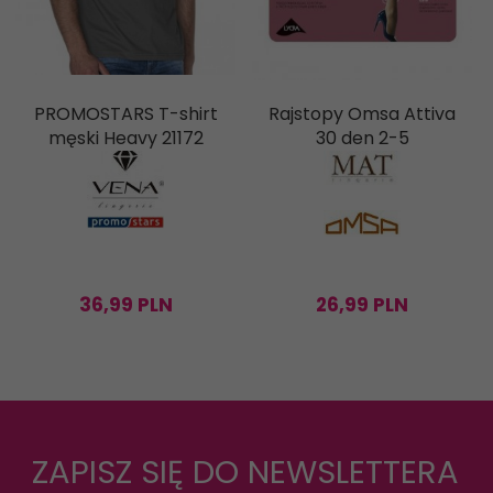
PROMOSTARS T-shirt
Rajstopy Omsa Attiva
męski Heavy 21172
30 den 2-5
36,
99
PLN
26,
99
PLN
ZAPISZ SIĘ DO NEWSLETTERA