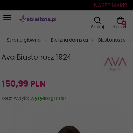
NASZE MARKI
0
Szukaj
Koszyk
Strona główna
Bielizna damska
Biustonosze
Ava Biustonosz 1924
150,
99
PLN
Koszt wysyłki:
Wysyłka gratis!