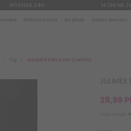
WYSYŁKA 24H
14 DNI NA 
 damska
Bielizna nocna
Na plażę
Odzież damska
Figi
JULIMEX FIGI AVIA CLASSIC
JULIMEX 
28,
99
P
Koszt wysyłki:
W