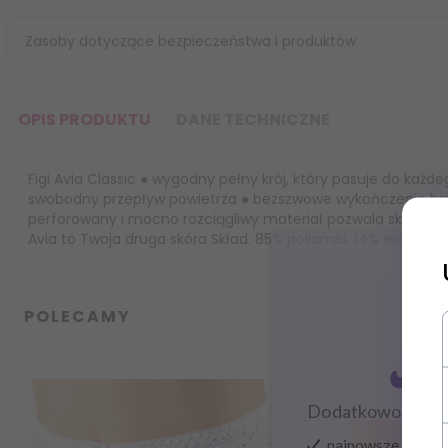
Zasoby dotyczące bezpieczeństwa i produktów
OPIS PRODUKTU
DANE TECHNICZNE
Figi Avia Classic ● wygodny pełny krój, który pasuje do każd
swobodny przepływ powietrza ● bezszwowe wykończenie brzeg
perforowany i mocno rozciągliwy materiał pozwala skórze od
Avia to Twoja druga skóra Skład: 85% poliamid, 14% elastan,
Liczba sztuk
w
1
Zapisz
opakowaniu:
POLECAMY
Nowość w
Nie
ofercie:
Promocja:
Nie
Dodatkowo zysku
najnowsze wieści