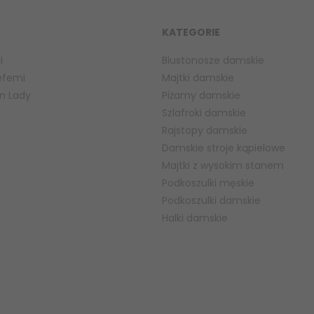
KATEGORIE
i
Biustonosze damskie
efemi
Majtki damskie
n Lady
Piżamy damskie
a
Szlafroki damskie
Rajstopy damskie
Damskie stroje kąpielowe
Majtki z wysokim stanem
Podkoszulki męskie
Podkoszulki damskie
Halki damskie