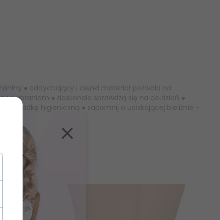
dzianiny ● oddychający i cienki materiał pozwala na
 pod ubraniem ● doskonale sprawdzą się na co dzień ●
 wkładkę higieniczną ● zapomnij o uciskającej bieliźnie -
×