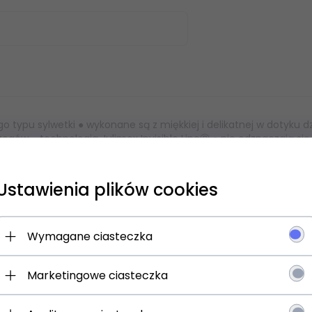
ego typu sylwetki ● wykonane są z miękkiej i delikatnej w dotyku 
ów - technologia Julimex Invisible LineⓇ ● nie odznaczają się
dychać ● pasują do każdego typu sylwetki ● posiadają bawełnianą
 1% bawełna
Ustawienia plików cookies
 się NA newsletter i odbierz
Wymagane ciasteczka
Marketingowe ciasteczka
jesz:
 o promocjach i rabatach