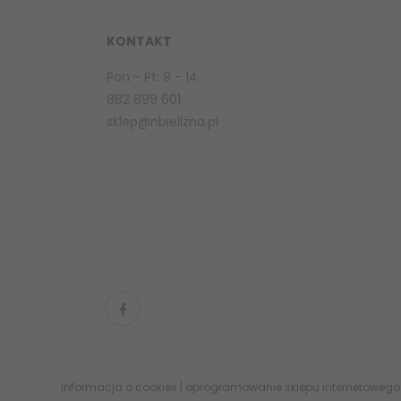
KONTAKT
Pon - Pt: 9 - 14
882 899 601
sklep@nbielizna.pl
Informacja o cookies
|
oprogramowanie sklepu internetowego