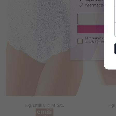
informacje o now
Chcę zapisać się do news
Zasady ochrony danych
Figi Emili Ulla M-2XL
Fig