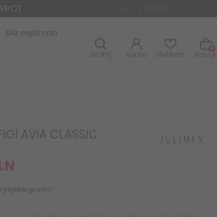
ZWROT
NASZE MARKI
Dla mężczyzn
0
Szukaj
Ulubione
Konto
Koszyk
FIGI AVIA CLASSIC
LN
ysyłka gratis!