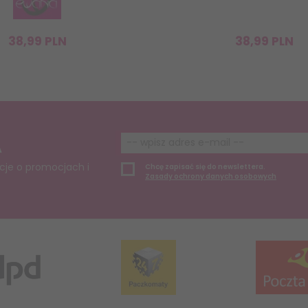
38,
99
PLN
38,
99
PLN
A
cje o promocjach i
Chcę zapisać się do newslettera.
Zasady ochrony danych osobowych