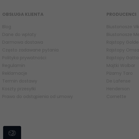
OBSŁUGA KLIENTA
PRODUCENCI
Blog
Biustonosze Vik
Dane do wpłaty
Biustonosze M
Darmowa dostawa
Rajstopy Golde
Często zadawane pytania
Rajstopy Oms
Polityka prywatności
Rajstopy Gatta
Regulamin
Majtki Wolbar
Reklamacje
Piżamy Taro
Termin dostawy
De Lafense
Koszty przesyłki
Henderson
Prawo do odstąpienia od umowy
Cornette