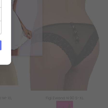
i M-XL
Figi Ewana N 90 S-XL