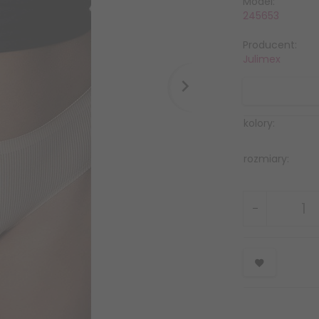
Model:
245653
Producent:
Julimex
kolory:
rozmiary: