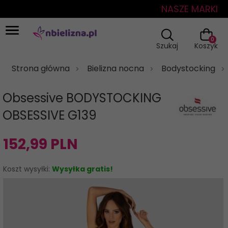
NASZE MARKI
0
Szukaj
Koszyk
Strona główna
Bielizna nocna
Bodystocking
Obsessive BODYSTOCKING
OBSESSIVE G139
152,
99
PLN
Koszt wysyłki:
Wysyłka gratis!