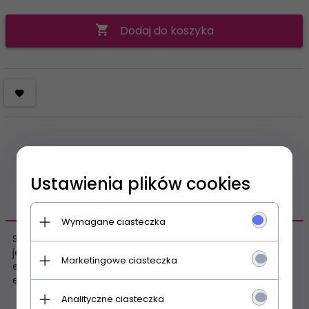
Dodaj do koszyka
Ustawienia plików cookies
OPIS PRODUKTU
Wymagane ciasteczka
Seksowne bodystocking – czarny top i pończochy w
jednym. Finezyjny deseń, pikantny krój. Niezwykle
Marketingowe ciasteczka
elastyczny materiał – doskonale przylega do ciała i
eksponuje figurę (90% nylon, 10% elastan).
Analityczne ciasteczka