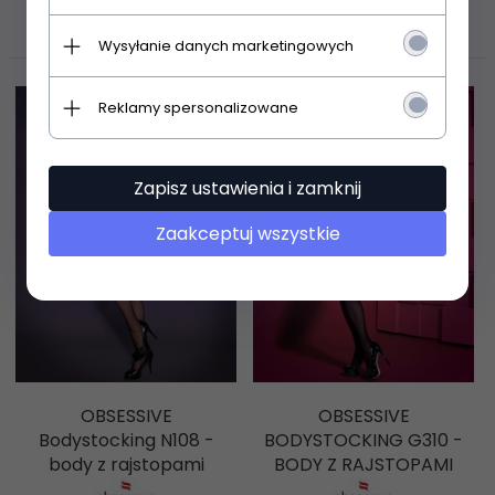
POLECAMY
Wysyłanie danych marketingowych
Reklamy spersonalizowane
Zapisz ustawienia i zamknij
Zaakceptuj wszystkie
OBSESSIVE
OBSESSIVE
Bodystocking N108 -
BODYSTOCKING G310 -
body z rajstopami
BODY Z RAJSTOPAMI